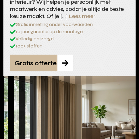
interieur? Wij helpen je persoonlijk met
maatwerk en advies, zodat je altijd de beste
keuze maakt. Of je […]
Lees meer
Gratis inmeting onder voorwaarden

10 jaar garantie op de montage

Volledig ontzorgd

100+ stoffen

Gratis offerte
