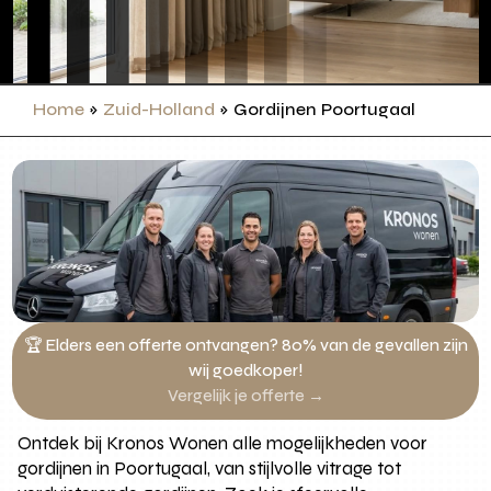
Home
»
Zuid-Holland
»
Gordijnen Poortugaal
🏆 Elders een offerte ontvangen? 80% van de gevallen zijn
wij goedkoper!
Vergelijk je offerte →
Ontdek bij Kronos Wonen alle mogelijkheden voor
gordijnen in Poortugaal, van stijlvolle vitrage tot