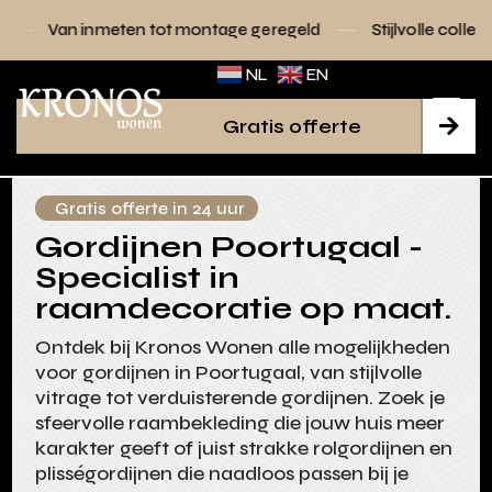
ten tot montage geregeld
Stijlvolle collecties voor elk int
NL
EN
Gratis offerte

Gratis offerte in 24 uur
Gordijnen Poortugaal -
Specialist in
raamdecoratie op maat.
Ontdek bij Kronos Wonen alle mogelijkheden
voor gordijnen in Poortugaal, van stijlvolle
vitrage tot verduisterende gordijnen. Zoek je
sfeervolle raambekleding die jouw huis meer
karakter geeft of juist strakke rolgordijnen en
plisségordijnen die naadloos passen bij je