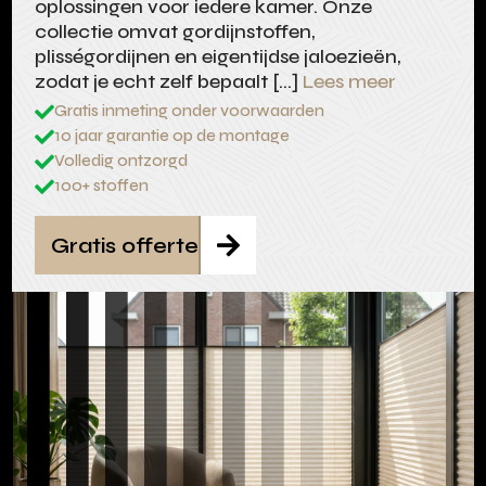
oplossingen voor iedere kamer. Onze
collectie omvat gordijnstoffen,
plisségordijnen en eigentijdse jaloezieën,
zodat je echt zelf bepaalt […]
Lees meer
Gratis inmeting onder voorwaarden

10 jaar garantie op de montage

Volledig ontzorgd

100+ stoffen

Gratis offerte
