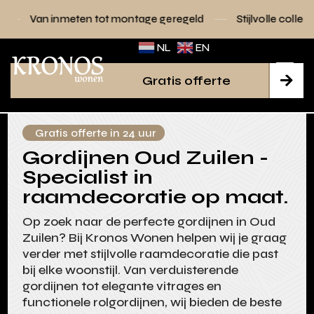
ten tot montage geregeld
Stijlvolle collecties voor elk inte
NL
EN
Gratis offerte

Gratis offerte in 24 uur
Gordijnen Oud Zuilen -
Specialist in
raamdecoratie op maat.
Op zoek naar de perfecte gordijnen in Oud
Zuilen? Bij Kronos Wonen helpen wij je graag
verder met stijlvolle raamdecoratie die past
bij elke woonstijl. Van verduisterende
gordijnen tot elegante vitrages en
functionele rolgordijnen, wij bieden de beste