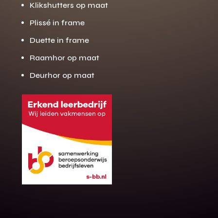
Klikshutters op maat
Plissé in frame
Duette in frame
Raamhor op maat
Deurhor op maat
Gratis offerte
M
op maat?
Binnen 24 uur jouw gratis offerte
10 jaar garantie op de montage
Gratis inmeting (voorwaarden)
Volledig ontzorgd