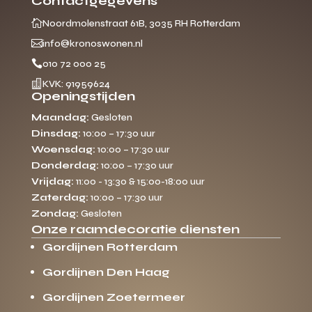
Contactgegevens

Noordmolenstraat 61B, 3035 RH Rotterdam

info@kronoswonen.nl

010 72 000 25

KVK: 91959624
Openingstijden
Maandag:
Gesloten
Dinsdag:
10:00 – 17:30 uur
Woensdag:
10:00 – 17:30 uur
Donderdag:
10:00 – 17:30 uur
Vrijdag:
11:00 - 13:30 & 15:00-18:00 uur
Zaterdag:
10:00 – 17:30 uur
Zondag:
Gesloten
Onze raamdecoratie diensten
Gordijnen Rotterdam
Gordijnen Den Haag
Gordijnen Zoetermeer