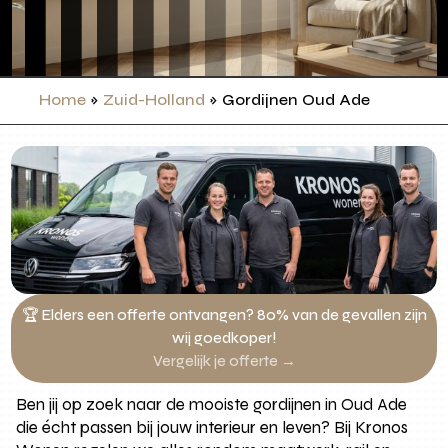
Home
»
Zuid-Holland
»
Gordijnen Oud Ade
🏆 Elders een offerte ontvangen? 80% van de gevallen zijn
wij goedkoper!
Vergelijk je offerte →
Ben jij op zoek naar de mooiste gordijnen in Oud Ade
die écht passen bij jouw interieur en leven? Bij Kronos