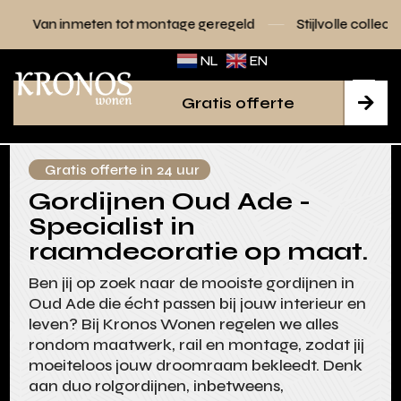
en tot montage geregeld
Stijlvolle collecties voor elk inter
NL
EN
Gratis offerte

Gratis offerte in 24 uur
Gordijnen Oud Ade -
Specialist in
raamdecoratie op maat.
Ben jij op zoek naar de mooiste gordijnen in
Oud Ade die écht passen bij jouw interieur en
leven? Bij Kronos Wonen regelen we alles
rondom maatwerk, rail en montage, zodat jij
moeiteloos jouw droomraam bekleedt. Denk
aan duo rolgordijnen, inbetweens,