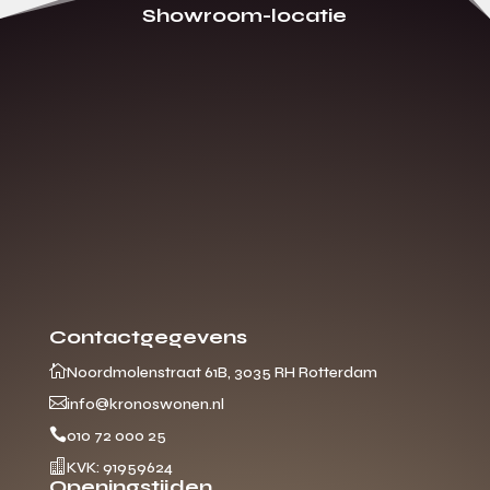
Showroom-locatie
Contactgegevens

Noordmolenstraat 61B, 3035 RH Rotterdam

info@kronoswonen.nl

010 72 000 25

KVK: 91959624
Openingstijden