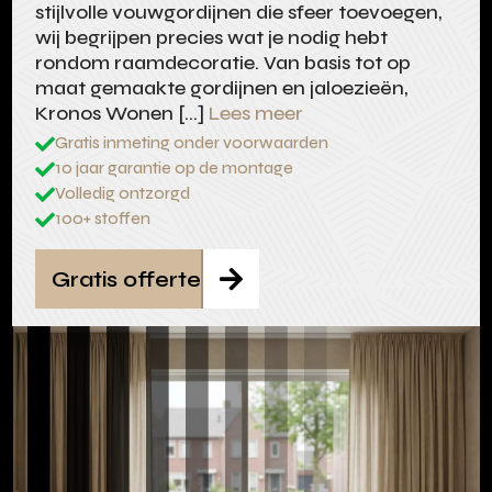
stijlvolle vouwgordijnen die sfeer toevoegen,
wij begrijpen precies wat je nodig hebt
rondom raamdecoratie. Van basis tot op
maat gemaakte gordijnen en jaloezieën,
Kronos Wonen […]
Lees meer
Gratis inmeting onder voorwaarden

10 jaar garantie op de montage

Volledig ontzorgd

100+ stoffen

Gratis offerte
