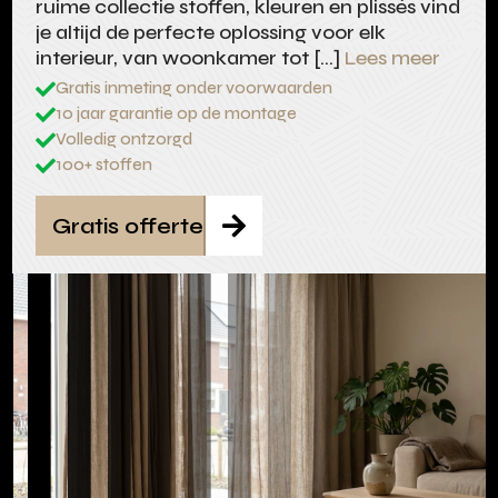
ruime collectie stoffen, kleuren en plissés vind
je altijd de perfecte oplossing voor elk
interieur, van woonkamer tot […]
Lees meer
Gratis inmeting onder voorwaarden

10 jaar garantie op de montage

Volledig ontzorgd

100+ stoffen

Gratis offerte
