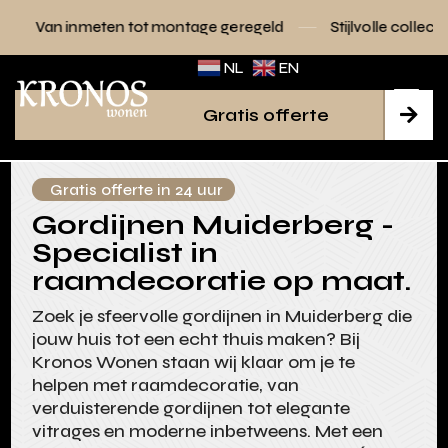
en tot montage geregeld
Stijlvolle collecties voor elk inter
NL
EN
Gratis offerte

Gratis offerte in 24 uur
Gordijnen Muiderberg -
Specialist in
raamdecoratie op maat.
Zoek je sfeervolle gordijnen in Muiderberg die
jouw huis tot een echt thuis maken? Bij
Kronos Wonen staan wij klaar om je te
helpen met raamdecoratie, van
verduisterende gordijnen tot elegante
vitrages en moderne inbetweens. Met een