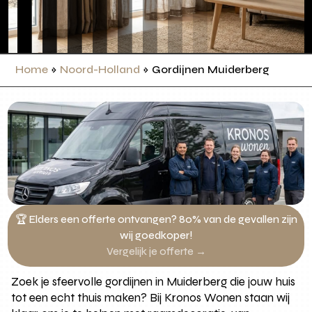
Home
»
Noord-Holland
»
Gordijnen Muiderberg
🏆 Elders een offerte ontvangen? 80% van de gevallen zijn
wij goedkoper!
Vergelijk je offerte →
Zoek je sfeervolle gordijnen in Muiderberg die jouw huis
tot een echt thuis maken? Bij Kronos Wonen staan wij