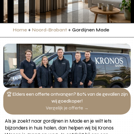
Home
»
Noord-Brabant
»
Gordijnen Made
🏆 Elders een offerte ontvangen? 80% van de gevallen zijn
wij goedkoper!
Vergelijk je offerte →
Als je zoekt naar gordijnen in Made en je wilt iets
bijzonders in huis halen, dan helpen wij bij Kronos