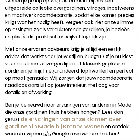
Wonen je graag op weg. Je ontdekt bij ons een
uitgebreide collectie overgordijnen, vitrages, inbetweens
en maatwerk raamdecoratie, zodat elke kamer precies
krijgt wat het nodig heeft. Vergeet ook niet onze slimme
oplossingen zoals verduisterende gordijnen, jaloezieën
en plissés die praktisch en stijlvol tegelijk zijn.
Met onze ervaren adviseurs krijg je altijd een eerlijk
advies dat werkt voor jouw stijl en budget. Of je nu kiest
voor moderne wave-gordijnen of klassiek geplooide
gordijnen, je krijgt gegarandeerd topkwaliteit en perfect
op maat gemaakt. Wij zorgen dat jouw raamdecoratie
naadloos aansluit op jouw interieur, met oog voor
details en afwerking.
Ben je benieuwd naar ervaringen van anderen in Made
die onze gordijnen thuis hebben hangen? Lees dan
gerust
de ervaringen van onze klanten over
gordijnen in Made bij Kronos Wonen
en ontdek
waarom wij een 5/5 Google reviewscore hebben!