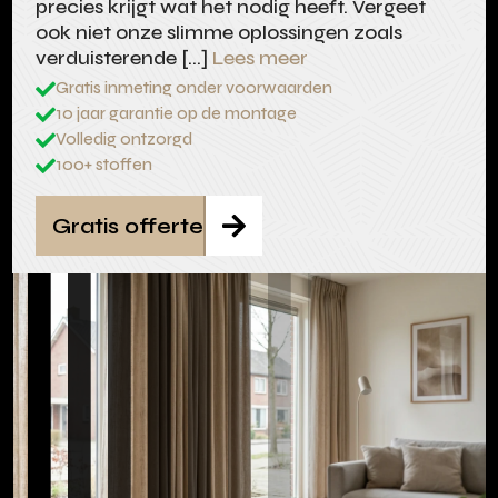
precies krijgt wat het nodig heeft. Vergeet
ook niet onze slimme oplossingen zoals
verduisterende […]
Lees meer
Gratis inmeting onder voorwaarden

10 jaar garantie op de montage

Volledig ontzorgd

100+ stoffen

Gratis offerte
