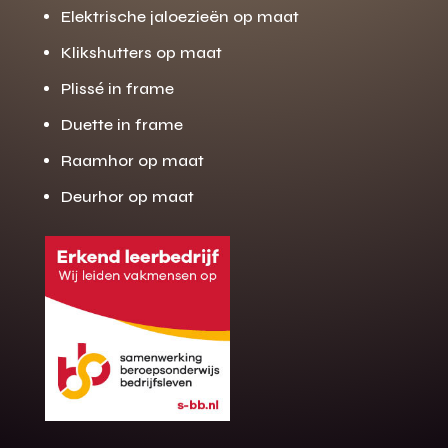
Elektrische jaloezieën op maat
Klikshutters op maat
Plissé in frame
Duette in frame
Raamhor op maat
Deurhor op maat
Gratis offerte
M
op maat?
Binnen 24 uur jouw gratis offerte
10 jaar garantie op de montage
Gratis inmeting (voorwaarden)