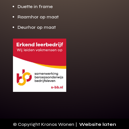
Duette in frame
Raamhor op maat
Deurhor op maat
Gratis offerte
M
op maat?
Binnen 24 uur jouw gratis offerte
10 jaar garantie op de montage
Gratis inmeting (voorwaarden)
Volledig ontzorgd
Wij werken landelijk
© Copyright Kronos Wonen |
Website laten
100+ stoffen