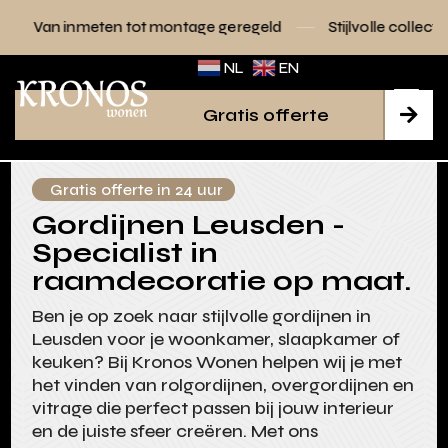
n tot montage geregeld
Stijlvolle collecties voor elk interi
NL
EN
Gratis offerte

Gratis offerte in 24 uur
Gordijnen Leusden -
Specialist in
raamdecoratie op maat.
Ben je op zoek naar stijlvolle gordijnen in
Leusden voor je woonkamer, slaapkamer of
keuken? Bij Kronos Wonen helpen wij je met
het vinden van rolgordijnen, overgordijnen en
vitrage die perfect passen bij jouw interieur
en de juiste sfeer creëren. Met ons