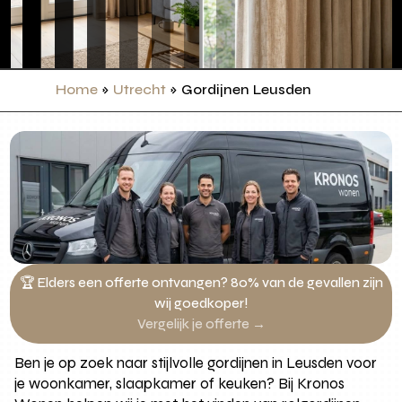
Home
»
Utrecht
»
Gordijnen Leusden
🏆 Elders een offerte ontvangen? 80% van de gevallen zijn
wij goedkoper!
Vergelijk je offerte →
Ben je op zoek naar stijlvolle gordijnen in Leusden voor
je woonkamer, slaapkamer of keuken? Bij Kronos