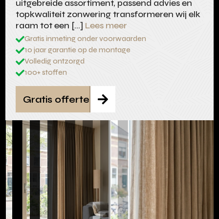
uitgebreide assortiment, passend advies en
topkwaliteit zonwering transformeren wij elk
raam tot een […]
Lees meer
Gratis inmeting onder voorwaarden

10 jaar garantie op de montage

Volledig ontzorgd

100+ stoffen

Gratis offerte
