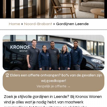
Home
»
Noord-Brabant
»
Gordijnen Leende
🏆 Elders een offerte ontvangen? 80% van de gevallen zijn
wij goedkoper!
Vergelijk je offerte →
Zoek je stijlvolle gordijnen in Leende? Bij Kronos Wonen
vind je alles wat je nodig hebt, van maatwerk