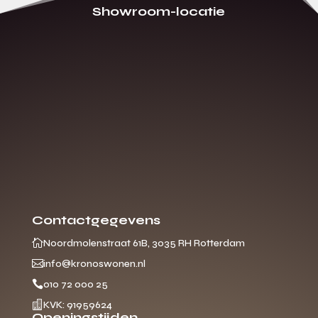
Showroom-locatie
Contactgegevens

Noordmolenstraat 61B, 3035 RH Rotterdam

info@kronoswonen.nl

010 72 000 25

KVK: 91959624
Openingstijden