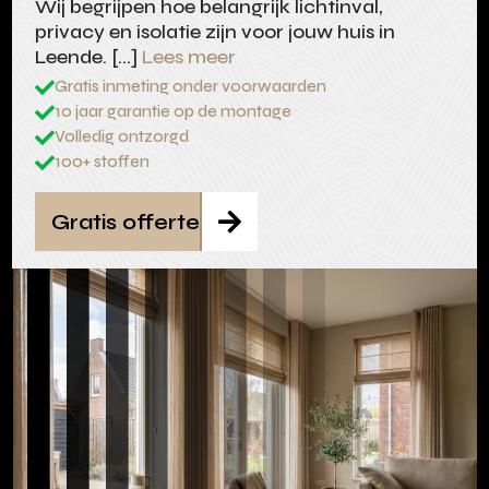
Wij begrijpen hoe belangrijk lichtinval,
privacy en isolatie zijn voor jouw huis in
Leende. […]
Lees meer
Gratis inmeting onder voorwaarden

10 jaar garantie op de montage

Volledig ontzorgd

100+ stoffen

Gratis offerte
