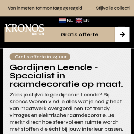
 tot montage geregeld
Stijlvolle collecties voor elk interie
NL
EN
Gratis offerte

Gratis offerte in 24 uur
Gordijnen Leende -
Specialist in
raamdecoratie op maat.
Zoek je stijlvolle gordijnen in Leende? Bij
Kronos Wonen vind je alles wat je nodig hebt,
van maatwerk overgordijnen tot trendy
vitrages en elektrische raamdecoratie. Je
merkt direct hoe sfeervol een ruimte wordt
met stoffen die écht bij jouw interieur passen.