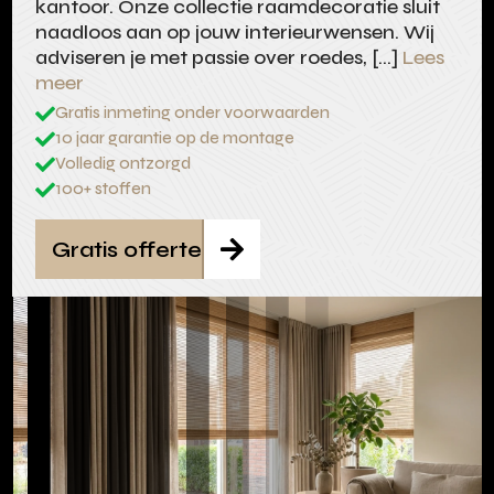
kantoor. Onze collectie raamdecoratie sluit
naadloos aan op jouw interieurwensen. Wij
adviseren je met passie over roedes, […]
Lees
meer
Gratis inmeting onder voorwaarden

10 jaar garantie op de montage

Volledig ontzorgd

100+ stoffen

Gratis offerte
