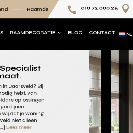

010 72 000 25

amdecoratie volledig op maat
Persoonlijk ad
NS
RAAMDECORATIE
BLOG
CONTACT
NL
Specialist
maat.
n in Jaarsveld? Bij
nodig hebt, van
-klare oplossingen
gordijnen,
wij dat je woning
sveld niet alleen
[…]
Lees meer