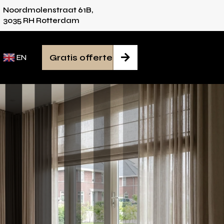
Noordmolenstraat 61B,
vies voor iedere ruimte
Van inmeten tot mont
3035 RH Rotterdam
Gratis offerte

EN