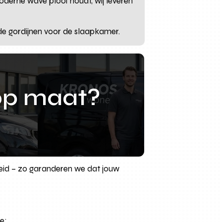
moderne wave plooi houdt, wij leveren
nde gordijnen voor de slaapkamer.
op maat?
heid – zo garanderen we dat jouw
e: