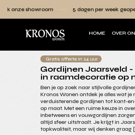
owroom
5 dagen per week geopend
Ra
HOME
OVER O
Gratis offerte in 24 uur
Gordijnen Jaarsveld - 
in raamdecoratie op 
Ben je op zoek naar stijlvolle gordijne
Kronos Wonen ontdek je alles wat je 
verduisterende gordijnen tot kant-en
op maat. Met een ruime keuze in over
inbetweens en vouwgordijnen zorgen 
altijd sfeer uitstraalt. Je krijgt in Jaar
topkwaliteit, maar wij denken graag 