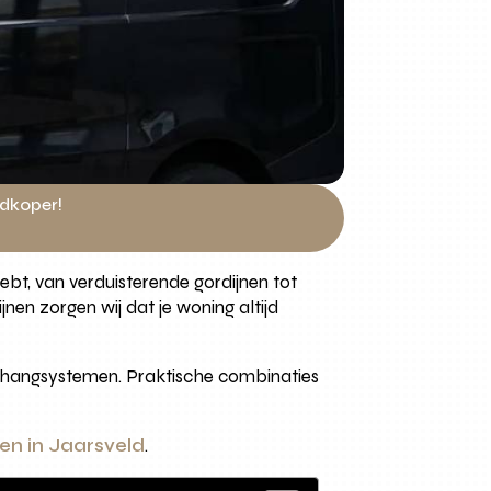
edkoper!
hebt, van verduisterende gordijnen tot
en zorgen wij dat je woning altijd
n ophangsystemen. Praktische combinaties
en in Jaarsveld
.