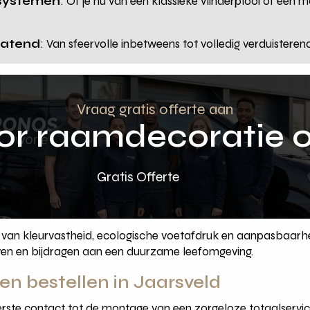
 systemen
: Of je nu van een klassieke vlinderplooi of een 
latend
: Van sfeervolle inbetweens tot volledig verduistere
Vraag gratis offerte aan
oor raamdecoratie 
Gratis Offerte
is van kleurvastheid, ecologische voetafdruk en aanpasbaar
jven en bijdragen aan een duurzame leefomgeving.
en bestellen in Jaarsveld
erste contact tot de montage van een zorgeloze totaalservic