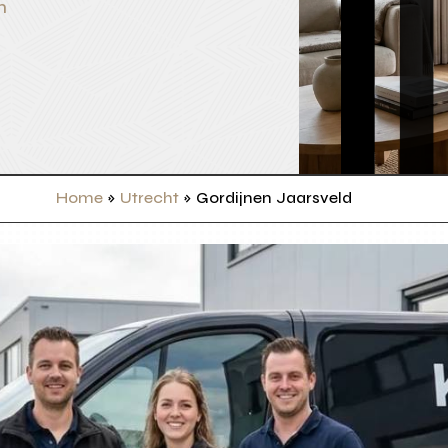
n
Home
»
Utrecht
»
Gordijnen Jaarsveld