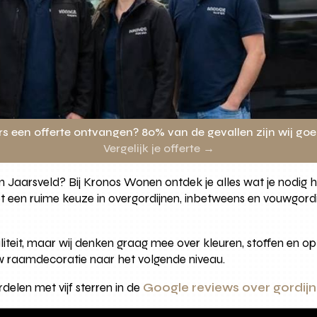
rs een offerte ontvangen? 80% van de gevallen zijn wij go
Vergelijk je offerte →
 in Jaarsveld? Bij Kronos Wonen ontdek je alles wat je nodig 
 een ruime keuze in overgordijnen, inbetweens en vouwgordijn
waliteit, maar wij denken graag mee over kleuren, stoffen e
ouw raamdecoratie naar het volgende niveau.
elen met vijf sterren in de
Google reviews over gordijn