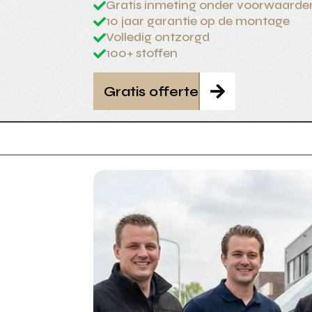
Gratis inmeting onder voorwaarde

10 jaar garantie op de montage

Volledig ontzorgd

100+ stoffen

Gratis offerte
