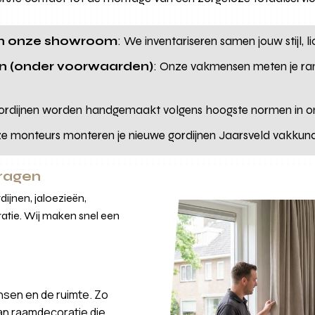
 in onze showroom
: We inventariseren samen jouw stijl, l
en (onder voorwaarden)
: Onze vakmensen meten je ra
gordijnen worden handgemaakt volgens hoogste normen in ons
ze monteurs monteren je nieuwe gordijnen Jaarsveld vakkundig
vragen
ijnen, jaloezieën,
atie. Wij maken snel een
nsen en de ruimte. Zo
van raamdecoratie die