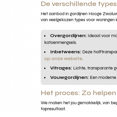
De verschillende typ
Het aanbod in gordijnen Hooge Zwaluwe 
van veelgekozen types voor woningen
Overgordijnen:
Ideaal voor maxi
katoenmengsels.
Inbetweens:
Deze halftranspara
op onze website
.
Vitrages:
Lichte, transparante g
Vouwgordijnen:
Een moderne op
Het proces: Zo helpe
We maken het jou gemakkelijk, van begi
topresultaat.