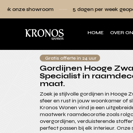
owroom
5 dagen per week geopend
Raa
HOME
OVER O
Gratis offerte in 24 uur
Gordijnen Hooge Zwa
Specialist in raamdec
maat.
Zoek je stijlvolle gordijnen in Hooge
sfeer en rust in jouw woonkamer of s
Kronos Wonen vind je een uitgebreide
maatwerk raamdecoratie zoals rolgo
overgordijnen, verduisterende stoffe
perfect passen bij elk interieur. Onze