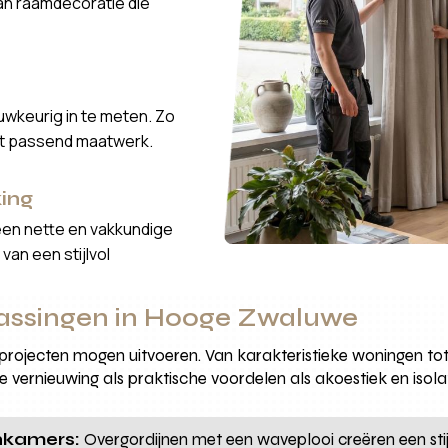
van raamdecoratie die
wkeurig in te meten. Zo
ct passend maatwerk.
ing
een nette en vakkundige
van een stijlvol
assingen in Hooge Zwaluwe
rojecten mogen uitvoeren. Van karakteristieke woningen t
 vernieuwing als praktische voordelen als akoestiek en isolat
nkamers:
Overgordijnen met een waveplooi creëren een stij