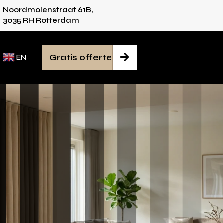
Noordmolenstraat 61B,
ies voor iedere ruimte
Van inmeten tot mont
3035 RH Rotterdam
Gratis offerte

EN