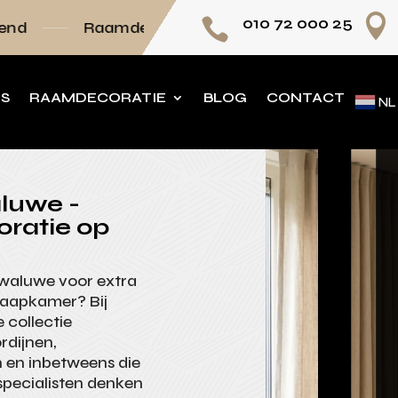

010 72 000 25

mdecoratie volledig op maat
Persoonlijk adv
NS
RAAMDECORATIE
BLOG
CONTACT
NL
luwe -
oratie op
 Zwaluwe voor extra
laapkamer? Bij
 collectie
rdijnen,
n en inbetweens die
 specialisten denken