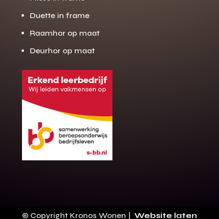
Duette in frame
Raamhor op maat
Deurhor op maat
Gratis offerte
M
op maat?
Binnen 24 uur jouw gratis offerte
10 jaar garantie op de montage
Gratis inmeting (voorwaarden)
Volledig ontzorgd
Wij werken landelijk
© Copyright Kronos Wonen |
Website laten
100+ stoffen