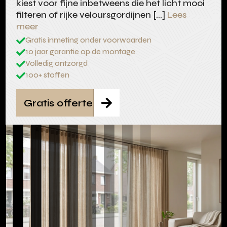
kiest voor fijne inbetweens die het licht mooi
filteren of rijke veloursgordijnen […]
Lees
meer
Gratis inmeting onder voorwaarden

10 jaar garantie op de montage

Volledig ontzorgd

100+ stoffen

Gratis offerte
