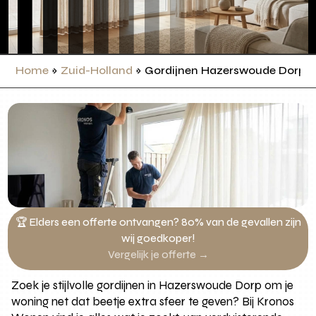
Home
»
Zuid-Holland
»
Gordijnen Hazerswoude Dorp
🏆 Elders een offerte ontvangen? 80% van de gevallen zijn
wij goedkoper!
Vergelijk je offerte →
Zoek je stijlvolle gordijnen in Hazerswoude Dorp om je
woning net dat beetje extra sfeer te geven? Bij Kronos