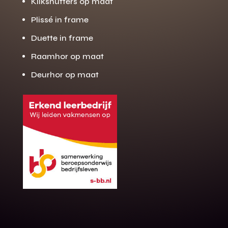
Klikshutters op maat
Plissé in frame
Duette in frame
Raamhor op maat
Deurhor op maat
Gratis offerte
M
op maat?
Binnen 24 uur jouw gratis offerte
10 jaar garantie op de montage
Gratis inmeting (voorwaarden)
Volledig ontzorgd