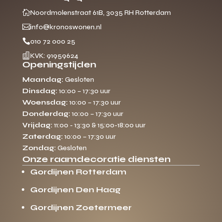

Noordmolenstraat 61B, 3035 RH Rotterdam

info@kronoswonen.nl

010 72 000 25

KVK: 91959624
Openingstijden
Maandag:
Gesloten
Dinsdag:
10:00 – 17:30 uur
Woensdag:
10:00 – 17:30 uur
Donderdag:
10:00 – 17:30 uur
Vrijdag:
11:00 - 13:30 & 15:00-18:00 uur
Zaterdag:
10:00 – 17:30 uur
Zondag:
Gesloten
Onze raamdecoratie diensten
Gordijnen Rotterdam
Gordijnen Den Haag
Gordijnen Zoetermeer