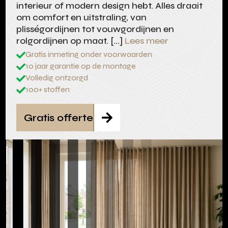
interieur of modern design hebt. Alles draait
om comfort en uitstraling, van
plisségordijnen tot vouwgordijnen en
rolgordijnen op maat. […]
Lees meer
Gratis inmeting onder voorwaarden

10 jaar garantie op de montage

Volledig ontzorgd

100+ stoffen

Gratis offerte
