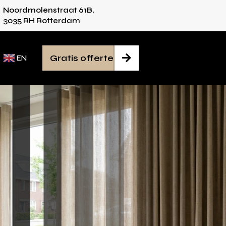
Noordmolenstraat 61B,
ies voor iedere ruimte
Van inmeten tot monta
3035 RH Rotterdam
Gratis offerte

EN