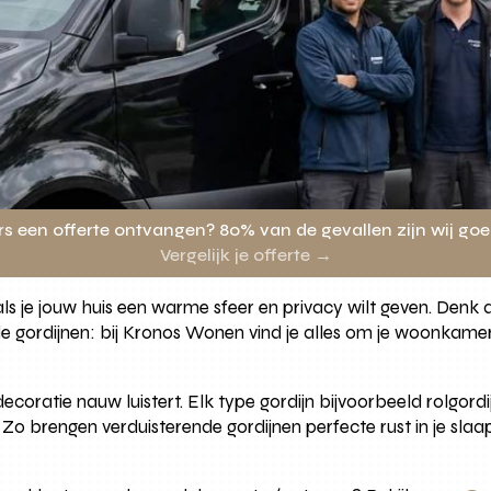
rs een offerte ontvangen? 80% van de gevallen zijn wij go
Vergelijk je offerte →
ls je jouw huis een warme sfeer en privacy wilt geven. Denk aa
de gordijnen: bij Kronos Wonen vind je alles om je woonkam
oratie nauw luistert. Elk type gordijn bijvoorbeeld rolgordi
ng. Zo brengen verduisterende gordijnen perfecte rust in je s