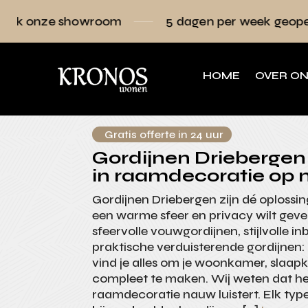
owroom
5 dagen per week geopend
Raa
HOME
OVER O
Gratis offerte in 24 uur
Gordijnen Driebergen 
in raamdecoratie op 
Gordijnen Driebergen zijn dé oplossing
een warme sfeer en privacy wilt gev
sfeervolle vouwgordijnen, stijlvolle i
praktische verduisterende gordijnen
vind je alles om je woonkamer, slaa
compleet te maken. Wij weten dat he
raamdecoratie nauw luistert. Elk type