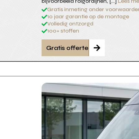
bijvoorbeeld rolgordijnen, […]
Lees me
Gratis inmeting onder voorwaarde

10 jaar garantie op de montage

Volledig ontzorgd

100+ stoffen

Gratis offerte
