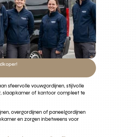
edkoper!
n sfeervolle vouwgordijnen, stijlvolle
er, slaapkamer of kantoor compleet te
jnen, overgordijnen of paneelgordijnen
laapkamer en zorgen inbetweens voor