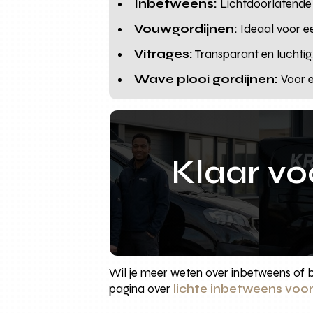
Inbetweens:
Lichtdoorlatende g
Vouwgordijnen:
Ideaal voor ee
Vitrages:
Transparant en luchtig, 
Wave plooi gordijnen:
Voor e
Klaar v
Wil je meer weten over inbetweens of b
pagina over
lichte inbetweens voor