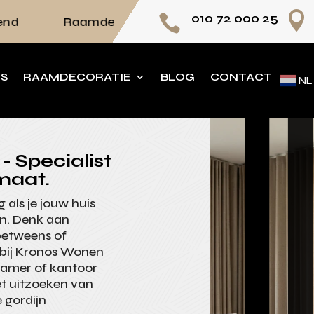

010 72 000 25

mdecoratie volledig op maat
Persoonlijk adv
NS
RAAMDECORATIE
BLOG
CONTACT
NL
- Specialist
maat.
 als je jouw huis
en. Denk aan
nbetweens of
: bij Kronos Wonen
pkamer of kantoor
t uitzoeken van
 gordijn