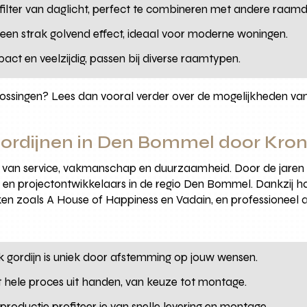
e filter van daglicht, perfect te combineren met andere raamd
 een strak golvend effect, ideaal voor moderne woningen.
act en veelzijdig, passen bij diverse raamtypen.
lossingen? Lees dan vooral verder over de mogelijkheden va
gordijnen in Den Bommel door Kr
e van service, vakmanschap en duurzaamheid. Door de jare
en en projectontwikkelaars in de regio Den Bommel. Dankzi
ken zoals A House of Happiness en Vadain, en professioneel ad
lk gordijn is uniek door afstemming op jouw wensen.
t hele proces uit handen, van keuze tot montage.
 productie profiteer je van snelle levering en montage.