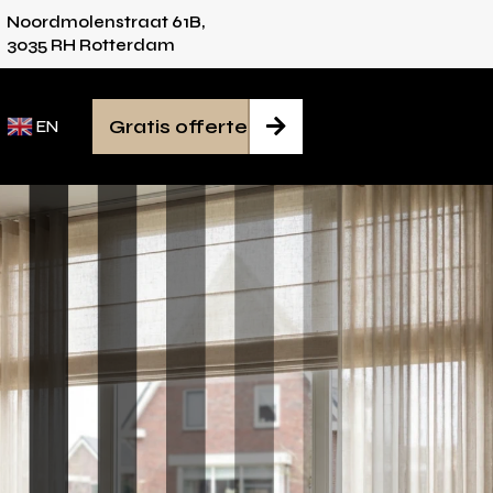
Noordmolenstraat 61B,
vies voor iedere ruimte
Van inmeten tot mont
3035 RH Rotterdam
Gratis offerte

EN