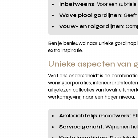
Inbetweens
: Voor een subtiel
Wave plooi gordijnen
: Geeft
Vouw- en rolgordijnen
: Comp
Ben je benieuwd naar unieke gordijnop
extra inspiratie.
Unieke aspecten van 
Wat ons onderscheidt is de combinati
woningcorporaties, interieurarchitect
uitgelezen collecties van kwaliteitsmer
werkomgeving naar een hoger niveau.
Ambachtelijk maatwerk
: E
Service gericht
: Wij nemen he
Korte levertijden
: Door lokale