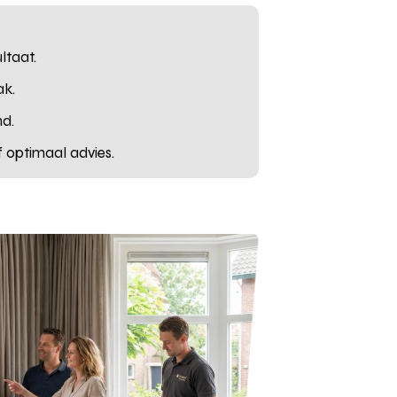
ltaat.
ak.
nd.
f optimaal advies.