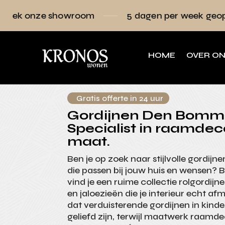
owroom
5 dagen per week geopend
Ra
HOME
OVER O
Gratis offerte in 24 uur
Gordijnen Den Bomme
Specialist in raamdec
maat.
Ben je op zoek naar stijlvolle gordij
die passen bij jouw huis en wensen? 
vind je een ruime collectie rolgordij
en jaloezieën die je interieur echt a
dat verduisterende gordijnen in kind
geliefd zijn, terwijl maatwerk raamde