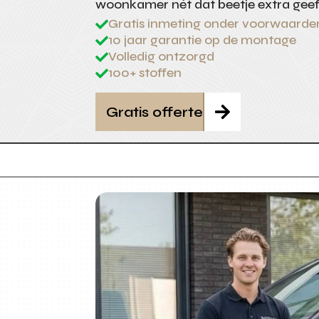
woonkamer nét dat beetje extra geeft
Gratis inmeting onder voorwaarde

10 jaar garantie op de montage

Volledig ontzorgd

100+ stoffen

Gratis offerte
