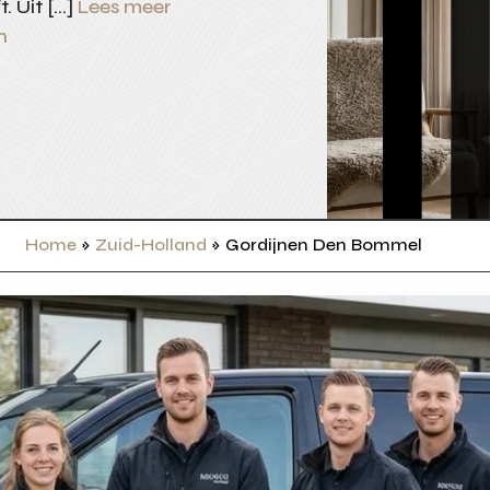
. Uit […]
Lees meer
n
Home
»
Zuid-Holland
»
Gordijnen Den Bommel