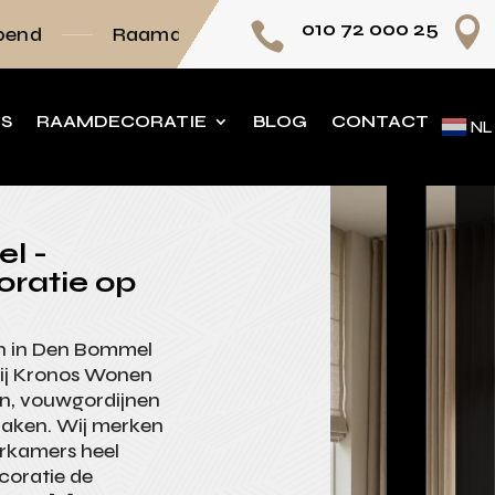

010 72 000 25

amdecoratie volledig op maat
Persoonlijk ad
NS
RAAMDECORATIE
BLOG
CONTACT
NL
l -
oratie op
nen in Den Bommel
Bij Kronos Wonen
nen, vouwgordijnen
fmaken. Wij merken
erkamers heel
coratie de