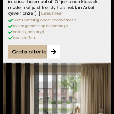
interieur helemaal af. Of je nu een klassiek,
modern of juist trendy huis hebt, in Arkel
geven onze […]
Lees meer
Gratis inmeting onder voorwaarden

10 jaar garantie op de montage

Volledig ontzorgd

100+ stoffen

Gratis offerte
