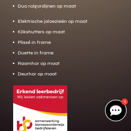
Duo rolgordijnen op maat
Elektrische jaloezieën op maat
Gratis offerte
M
op maat?
Klikshutters op maat
Binnen 24 uur jouw gratis offerte
Plissé in frame
10 jaar garantie op de montage
Duette in frame
Gratis inmeting (voorwaarden)
Raamhor op maat
Volledig ontzorgd
Deurhor op maat
Wij werken landelijk
100+ stoffen
1
Gratis offerte

Direct bellen