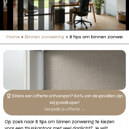
Home
»
Binnen zonwering
»
8 tips om binnen zonwering
🏆 Elders een offerte ontvangen? 80% van de gevallen zijn
wij goedkoper!
Vergelijk je offerte →
Op zoek naar 8 tips om binnen zonwering te kiezen
voor een thuiskantoor met veel daglicht? Je wilt