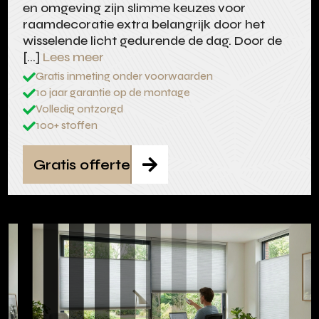
en omgeving zijn slimme keuzes voor
raamdecoratie extra belangrijk door het
wisselende licht gedurende de dag. Door de
[…]
Lees meer
Gratis inmeting onder voorwaarden

10 jaar garantie op de montage

Volledig ontzorgd

100+ stoffen

Gratis offerte
