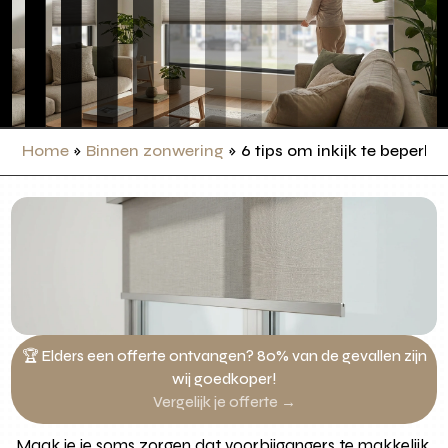
Home
»
Binnen zonwering
»
6 tips om inkijk te beperk
🏆 Elders een offerte ontvangen? 80% van de gevallen zijn
wij goedkoper!
Vergelijk je offerte →
Maak je je soms zorgen dat voorbijgangers te makkelijk