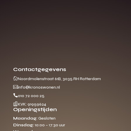
Contactgegevens

Noordmolenstraat 61B, 3035 RH Rotterdam

info@kronoswonen.nl

010 72 000 25

KVK: 91959624
Openingstijden
Maandag:
Gesloten
Dinsdag:
10:00 – 17:30 uur