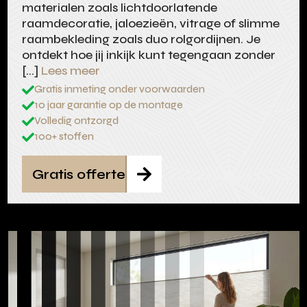
materialen zoals lichtdoorlatende
raamdecoratie, jaloezieën, vitrage of slimme
raambekleding zoals duo rolgordijnen. Je
ontdekt hoe jij inkijk kunt tegengaan zonder
[…]
Lees meer
Gratis inmeting onder voorwaarden

10 jaar garantie op de montage

Volledig ontzorgd

100+ stoffen

Gratis offerte
