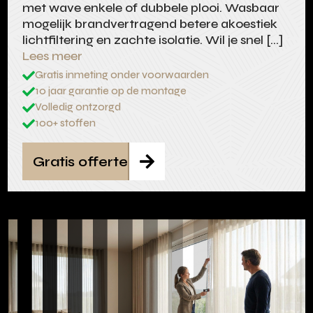
met wave enkele of dubbele plooi. Wasbaar
mogelijk brandvertragend betere akoestiek
lichtfiltering en zachte isolatie. Wil je snel […]
Lees meer
Gratis inmeting onder voorwaarden

10 jaar garantie op de montage

Volledig ontzorgd

100+ stoffen

Gratis offerte
