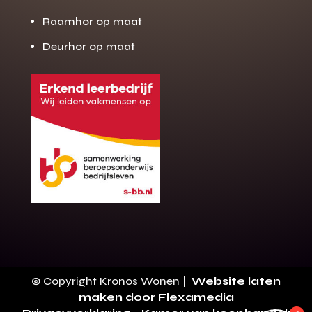
Raamhor op maat
Deurhor op maat
Gratis offerte
M
op maat?
Binnen 24 uur jouw gratis offerte
10 jaar garantie op de montage
Gratis inmeting (voorwaarden)
Volledig ontzorgd
Wij werken landelijk
© Copyright Kronos Wonen |
Website laten
100+ stoffen
maken door Flexamedia