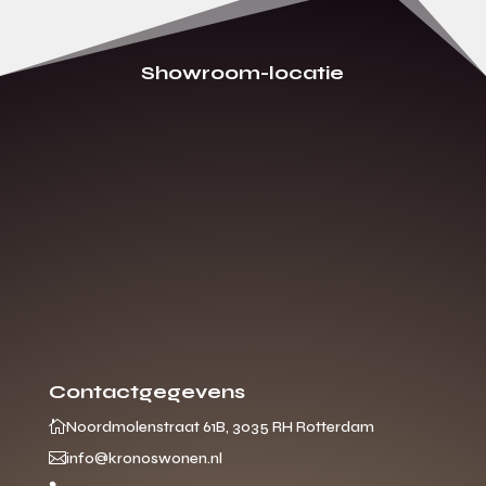
Showroom-locatie
Contactgegevens

Noordmolenstraat 61B, 3035 RH Rotterdam

info@kronoswonen.nl