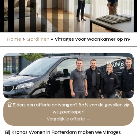
Home
»
Gordijnen
»
Vitrages voor woonkamer op maa
🏆 Elders een offerte ontvangen? 80% van de gevallen zijn
wij goedkoper!
Vergelijk je offerte →
Bij Kronos Wonen in Rotterdam maken we vitrages