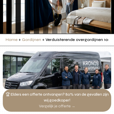
Home
»
Gordijnen
»
Verduisterende overgordijnen 100 
🏆 Elders een offerte ontvangen? 80% van de gevallen zijn
wij goedkoper!
Vergelijk je offerte →