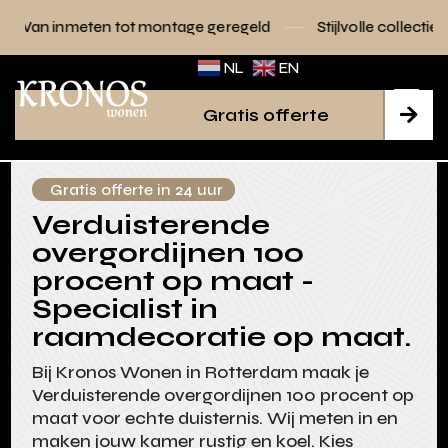
 tot montage geregeld
Stijlvolle collecties voor elk interie
NL
EN
Gratis offerte

Gratis offerte in 24 uur
Verduisterende
overgordijnen 100
procent op maat -
Specialist in
raamdecoratie op maat.
Bij Kronos Wonen in Rotterdam maak je
Verduisterende overgordijnen 100 procent op
maat voor echte duisternis. Wij meten in en
maken jouw kamer rustig en koel. Kies