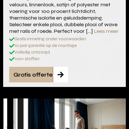
velours, linnenlook, satijn of polyester met
voering voor 100 procent lichtdicht,
thermische isolatie en geluidsdemping.
Selecteer enkele plooi, dubbele plooi of wave
met rails of roede. Perfect voor […]
Lees meer
Gratis inmeting onder voorwaarden

10 jaar garantie op de montage

Volledig ontzorgd

100+ stoffen

Gratis offerte
