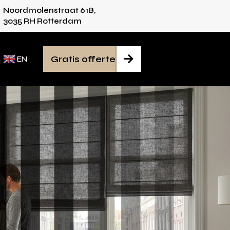
Noordmolenstraat 61B,
ies voor iedere ruimte
Van inmeten tot monta
3035 RH Rotterdam
Gratis offerte

EN