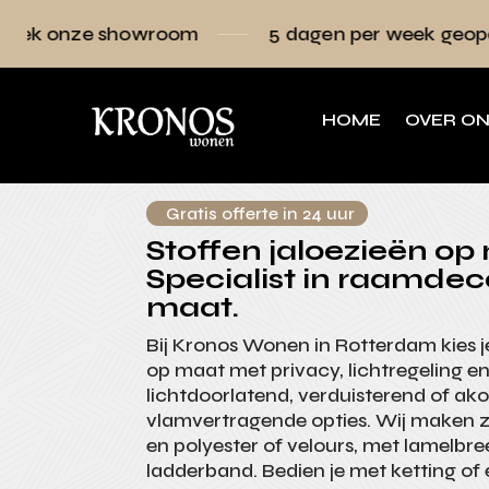
owroom
5 dagen per week geopend
Raa
HOME
OVER O
Gratis offerte in 24 uur
Stoffen jaloezieën op
Specialist in raamdec
maat.
Bij Kronos Wonen in Rotterdam kies j
op maat met privacy, lichtregeling en
lichtdoorlatend, verduisterend of ako
vlamvertragende opties. Wij maken ze
en polyester of velours, met lamelbr
ladderband. Bedien je met ketting of e