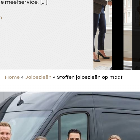
ze meetservice, […]
n
Home
»
Jaloezieën
»
Stoffen jaloezieën op maat