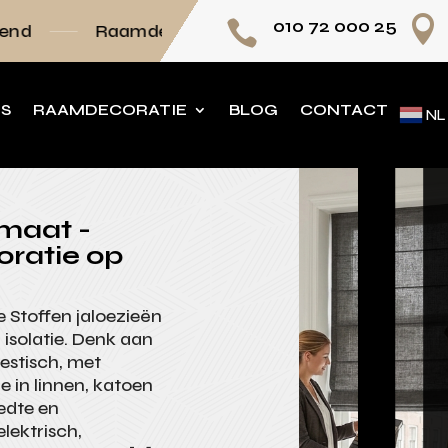

010 72 000 25

mdecoratie volledig op maat
Persoonlijk adv
NS
RAAMDECORATIE
BLOG
CONTACT
NL
 maat -
oratie op
e Stoffen jaloezieën
 isolatie. Denk aan
estisch, met
 in linnen, katoen
eedte en
lektrisch,