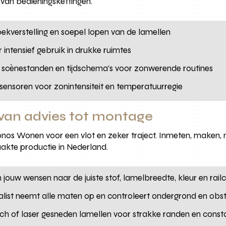
van bedieningskettingen.
oekverstelling en soepel lopen van de lamellen
 intensief gebruik in drukke ruimtes
et scènestanden en tijdschema’s voor zonwerende routines
sensoren voor zonintensiteit en temperatuurregie
an advies tot montage
ronos Wonen voor een vlot en zeker traject. Inmeten, maken,
akte productie in Nederland.
n jouw wensen naar de juiste stof, lamelbreedte, kleur en rail
ialist neemt alle maten op en controleert ondergrond en obst
isch of laser gesneden lamellen voor strakke randen en const