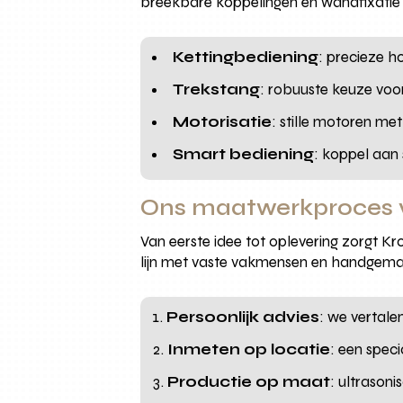
breekbare koppelingen en wandfixatie 
Kettingbediening
: precieze h
Trekstang
: robuuste keuze voor
Motorisatie
: stille motoren m
Smart bediening
: koppel aan 
Ons maatwerkproces v
Van eerste idee tot oplevering zorgt K
lijn met vaste vakmensen en handgema
Persoonlijk advies
: we vertale
Inmeten op locatie
: een spec
Productie op maat
: ultrason