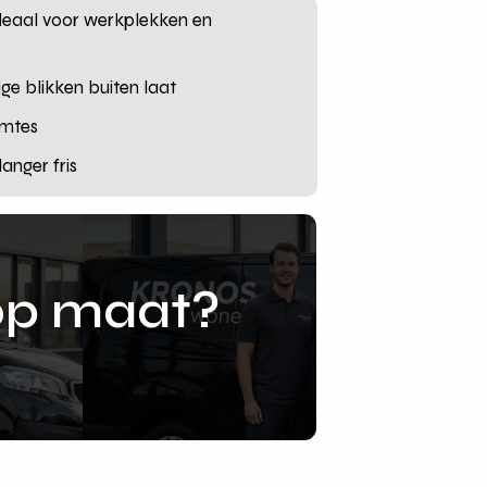
 ideaal voor werkplekken en
ige blikken buiten laat
imtes
anger fris
op maat?