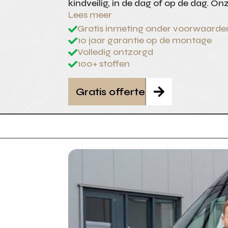
kindveilig, in de dag of op de dag. On
Lees meer
Gratis inmeting onder voorwaarde

10 jaar garantie op de montage

Volledig ontzorgd

100+ stoffen

Gratis offerte
