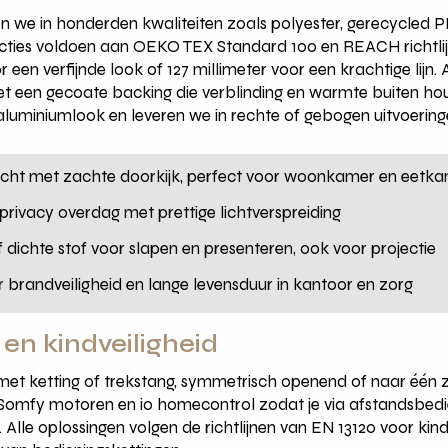
n we in honderden kwaliteiten zoals polyester, gerecycled P
cties voldoen aan OEKO TEX Standard 100 en REACH richtlijne
 een verfijnde look of 127 millimeter voor een krachtige lijn
et een gecoate backing die verblinding en warmte buiten hou
f aluminiumlook en leveren we in rechte of gebogen uitvoering
rt licht met zachte doorkijk, perfect voor woonkamer en eetk
privacy overdag met prettige lichtverspreiding
 dichte stof voor slapen en presenteren, ook voor projectie
or brandveiligheid en lange levensduur in kantoor en zorg
 en kindveiligheid
met ketting of trekstang, symmetrisch openend of naar één 
omfy motoren en io homecontrol zodat je via afstandsbedi
t. Alle oplossingen volgen de richtlijnen van EN 13120 voor ki