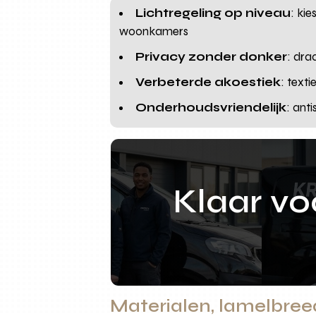
Lichtregeling op niveau
: ki
woonkamers
Privacy zonder donker
: dra
Verbeterde akoestiek
: text
Onderhoudsvriendelijk
: ant
Klaar v
Materialen, lamelbree