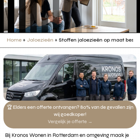
Home
»
Jaloezieën
»
Stoffen jaloezieën op maat bestel
🏆 Elders een offerte ontvangen? 80% van de gevallen zijn
wij goedkoper!
Vergelijk je offerte →
Bij Kronos Wonen in Rotterdam en omgeving maak je