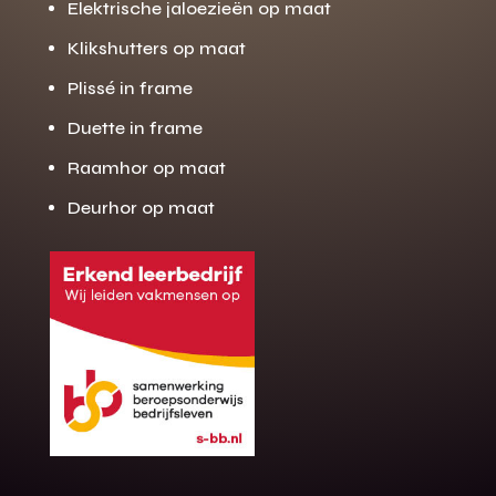
Elektrische jaloezieën op maat
Klikshutters op maat
Plissé in frame
Duette in frame
Raamhor op maat
Deurhor op maat
Gratis offerte
M
op maat?
Binnen 24 uur jouw gratis offerte
10 jaar garantie op de montage
Gratis inmeting (voorwaarden)