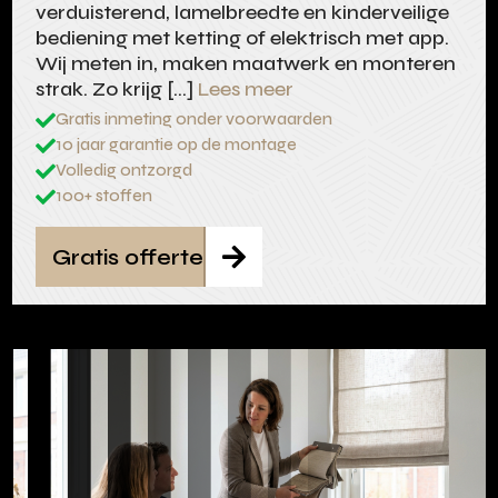
verduisterend, lamelbreedte en kinderveilige
bediening met ketting of elektrisch met app.
Wij meten in, maken maatwerk en monteren
strak. Zo krijg […]
Lees meer
Gratis inmeting onder voorwaarden

10 jaar garantie op de montage

Volledig ontzorgd

100+ stoffen

Gratis offerte
