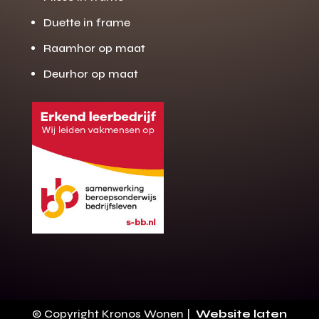
Duette in frame
Raamhor op maat
Deurhor op maat
Gratis offerte
M
op maat?
Binnen 24 uur jouw gratis offerte
10 jaar garantie op de montage
Gratis inmeting (voorwaarden)
Volledig ontzorgd
Wij werken landelijk
© Copyright Kronos Wonen |
Website laten
100+ stoffen