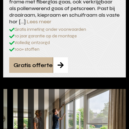
frame met fiberglas gaas, ook verkrijgbaar
als pollenwerend gaas of petscreen. Past bij
draairaam, kiepraam en schuifraam als vaste
hor […]
Lees meer
Gratis inmeting onder voorwaarden

10 jaar garantie op de montage

Volledig ontzorgd

100+ stoffen

Gratis offerte
