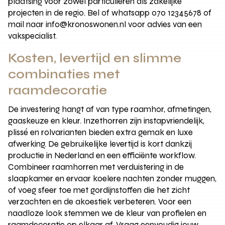
plaatsing voor zowel particulieren als zakelijke
projecten in de regio. Bel of whatsapp 070 12345678 of
mail naar info@kronoswonen.nl voor advies van een
vakspecialist.
Kosten, levertijd en slimme
combinaties met
raamdecoratie
De investering hangt af van type raamhor, afmetingen,
gaaskeuze en kleur. Inzethorren zijn instapvriendelijk,
plissé en rolvarianten bieden extra gemak en luxe
afwerking. De gebruikelijke levertijd is kort dankzij
productie in Nederland en een efficiënte workflow.
Combineer raamhorren met verduistering in de
slaapkamer en ervaar koelere nachten zonder muggen,
of voeg sfeer toe met gordijnstoffen die het zicht
verzachten en de akoestiek verbeteren. Voor een
naadloze look stemmen we de kleur van profielen en
raamdecoratie op elkaar af. Vraag eenvoudig jouw