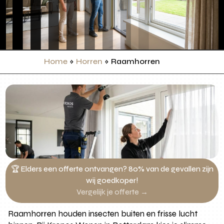
Home
»
Horren
»
Raamhorren
🏆 Elders een offerte ontvangen? 80% van de gevallen zijn
wij goedkoper!
Vergelijk je offerte →
Raamhorren houden insecten buiten en frisse lucht