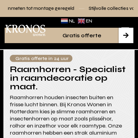
montage geregeld
Stijlvolle collecties voor elk interieur
NL
EN
Gratis offerte

Gratis offerte in 24 uur
Raamhorren - Specialist
in raamdecoratie op
maat.
Raamhorren houden insecten buiten en
frisse lucht binnen. Bij Kronos Wonen in
Rotterdam kies je slimme raamhorren en
insectenhorren op maat zoals plisséhor,
rolhor en inzethor voor elk raamtype. Onze
raamhorren hebben een strak aluminium