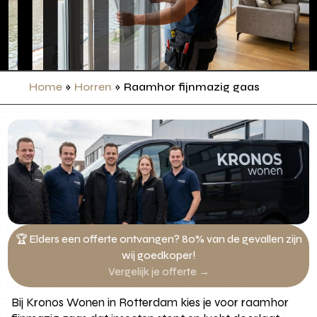
Home
»
Horren
»
Raamhor fijnmazig gaas
🏆 Elders een offerte ontvangen? 80% van de gevallen zijn
wij goedkoper!
Vergelijk je offerte →
Bij Kronos Wonen in Rotterdam kies je voor raamhor