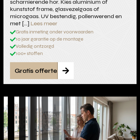
scharnierende hor. Kies aluminium of
kunststof frame, glasvezelgaas of
microgaas. UV bestendig, pollenwerend en
met […]
Lees meer
Gratis inmeting onder voorwaarden

10 jaar garantie op de montage

Volledig ontzorgd

100+ stoffen

Gratis offerte
