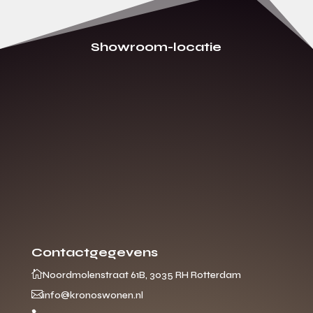
Showroom-locatie
Contactgegevens

Noordmolenstraat 61B, 3035 RH Rotterdam

info@kronoswonen.nl