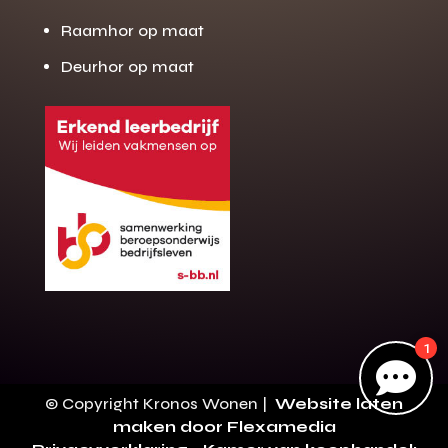
Raamhor op maat
Deurhor op maat
Gratis offerte
M
op maat?
Binnen 24 uur jouw gratis offerte
10 jaar garantie op de montage
Gratis inmeting (voorwaarden)
Volledig ontzorgd
Wij werken landelijk
100+ stoffen
1
Gratis offerte

Direct bellen
© Copyright Kronos Wonen |
Website laten
maken door Flexamedia