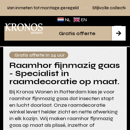
tot montage geregeld
Stijlvolle collecties voor elk interieur
NL
EN
Gratis offerte

Gratis offerte in 24 uur
Raamhor fijnmazig gaas
- Specialist in
raamdecoratie op maat.
Bij Kronos Wonen in Rotterdam kies je voor
raamhor fijnmazig gaas dat insecten stopt
en lucht doorlaat. Onze raamdecoratie
winkel levert helder zicht en nette afwerking
in elk kozijn. Wij maken raamhor fijnmazig
gaas op maat als plissé, inzethor of