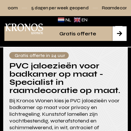
 dagen per week geopend
Raamdecoratie volledig op m
NL
EN
Gratis offerte

Gratis offerte in 24 uur
PVC jaloezieën voor
badkamer op maat -
Specialist in
raamdecoratie op maat.
Bij Kronos Wonen kies je PVC jaloezieën voor
badkamer op maat voor privacy en
lichtregeling. Kunststof lamellen zijn
vochtbestendig, waterafstotend en
schimmelwerend, in wit, antraciet of