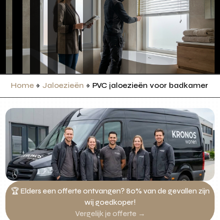
Home
»
Jaloezieën
»
PVC jaloezieën voor badkamer o
🏆 Elders een offerte ontvangen? 80% van de gevallen zijn
wij goedkoper!
Vergelijk je offerte →