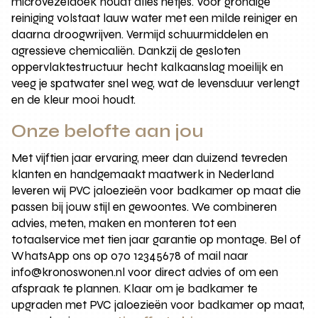
microvezeldoek houdt alles netjes. Voor grondige
reiniging volstaat lauw water met een milde reiniger en
daarna droogwrijven. Vermijd schuurmiddelen en
agressieve chemicaliën. Dankzij de gesloten
oppervlaktestructuur hecht kalkaanslag moeilijk en
veeg je spatwater snel weg, wat de levensduur verlengt
en de kleur mooi houdt.
Onze belofte aan jou
Met vijftien jaar ervaring, meer dan duizend tevreden
klanten en handgemaakt maatwerk in Nederland
leveren wij PVC jaloezieën voor badkamer op maat die
passen bij jouw stijl en gewoontes. We combineren
advies, meten, maken en monteren tot een
totaalservice met tien jaar garantie op montage. Bel of
WhatsApp ons op 070 12345678 of mail naar
info@kronoswonen.nl voor direct advies of om een
afspraak te plannen. Klaar om je badkamer te
upgraden met PVC jaloezieën voor badkamer op maat,