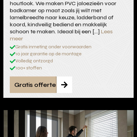
houtlook. We maken PVC jaloezieën voor
badkamer op maat zoals jij wilt met
lamelbreedte naar keuze, ladderband of
koord, kindveilig bediend en makkelijk
schoon te maken. Ideaal bij een […]
Lees
meer
Gratis inmeting onder voorwaarden

10 jaar garantie op de montage

Volledig ontzorgd

100+ stoffen

Gratis offerte
