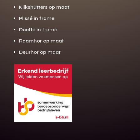
Klikshutters op maat
Plissé in frame
Duette in frame
Raamhor op maat
Deurhor op maat
Gratis offerte
M
op maat?
Binnen 24 uur jouw gratis offerte
10 jaar garantie op de montage
Gratis inmeting (voorwaarden)
Volledig ontzorgd