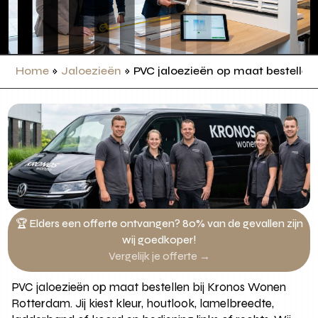
Home
»
Jaloezieën
»
PVC jaloezieën op maat bestellen
🏆 Elders een offerte ontvangen? 80% van de gevallen zijn
wij goedkoper!
Vergelijk je offerte →
PVC jaloezieën op maat bestellen bij Kronos Wonen
Rotterdam. Jij kiest kleur, houtlook, lamelbreedte,