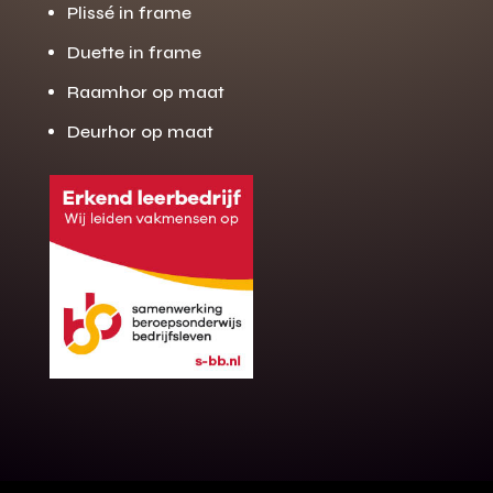
Plissé in frame
Duette in frame
Raamhor op maat
Deurhor op maat
Gratis offerte
M
op maat?
Binnen 24 uur jouw gratis offerte
10 jaar garantie op de montage
Gratis inmeting (voorwaarden)
Volledig ontzorgd
Wij werken landelijk