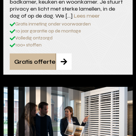
badkamer, keuken en woonkamer. Je stuurt
privacy en licht met sterke lamellen, in de
dag of op de dag. We […]
Lees meer
Gratis inmeting onder voorwaarden

10 jaar garantie op de montage

Volledig ontzorgd

100+ stoffen

Gratis offerte
