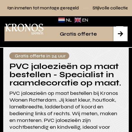
tot montage geregeld
Stijlvolle collecties voor elk interieur
NL
EN
Gratis offerte

Gratis offerte in 24 uur
PVC jaloezieën op maat
bestellen - Specialist in
raamdecoratie op maat.
PVC jaloezieën op maat bestellen bij Kronos
Wonen Rotterdam. Jij kiest kleur, houtlook,
lamelbreedte, ladderband of koord en
bediening links of rechts. Wij meten, maken
en monteren. PVC jaloezieën zijn
vochtbestendig en kindveilig, ideaal voor