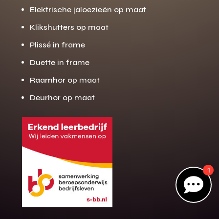
Elektrische jaloezieën op maat
Klikshutters op maat
Gratis offerte
Plissé in frame
M
op maat?
Duette in frame
Binnen 24 uur jouw gratis offerte
Raamhor op maat
10 jaar garantie op de montage
Deurhor op maat
Gratis inmeting (voorwaarden)
Volledig ontzorgd
Wij werken landelijk
100+ stoffen
1
Gratis offerte

Direct bellen