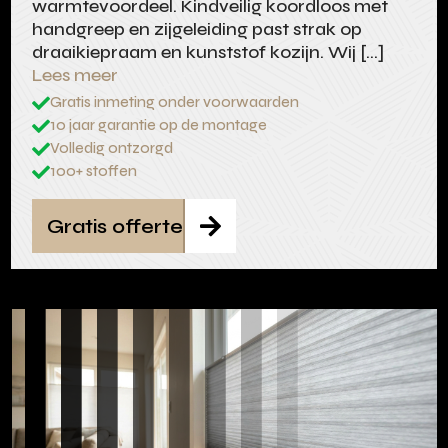
warmtevoordeel. Kindveilig koordloos met
handgreep en zijgeleiding past strak op
draaikiepraam en kunststof kozijn. Wij […]
Lees meer
Gratis inmeting onder voorwaarden

10 jaar garantie op de montage

Volledig ontzorgd

100+ stoffen

Gratis offerte
