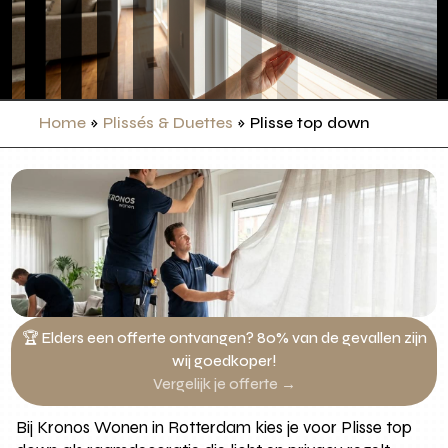
Home
»
Plissés & Duettes
»
Plisse top down
🏆 Elders een offerte ontvangen? 80% van de gevallen zijn
wij goedkoper!
Vergelijk je offerte →
Bij Kronos Wonen in Rotterdam kies je voor Plisse top