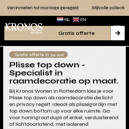
tot montage geregeld
Stijlvolle collecties voor elk interieu
NL
EN
Gratis offerte

Gratis offerte in 24 uur
Plisse top down -
Specialist in
raamdecoratie op maat.
Bij Kronos Wonen in Rotterdam kies je voor
Plisse top down als raamdecoratie die licht
en privacy regelt. Ideaal als plisségordijn met
top down bottom up voor elke ruimte. Ga
voor honingraat dupli of enkel, verduisterend
of lichtdoorlatend, met isolerend