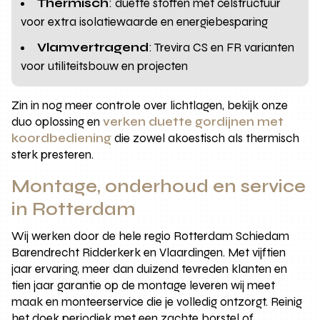
Thermisch
: duette stoffen met celstructuur
voor extra isolatiewaarde en energiebesparing
Vlamvertragend
: Trevira CS en FR varianten
voor utiliteitsbouw en projecten
Zin in nog meer controle over lichtlagen, bekijk onze
duo oplossing en
verken duette gordijnen met
koordbediening
die zowel akoestisch als thermisch
sterk presteren.
Montage, onderhoud en service
in Rotterdam
Wij werken door de hele regio Rotterdam Schiedam
Barendrecht Ridderkerk en Vlaardingen. Met vijftien
jaar ervaring, meer dan duizend tevreden klanten en
tien jaar garantie op de montage leveren wij meet
maak en monteerservice die je volledig ontzorgt. Reinig
het doek periodiek met een zachte borstel of