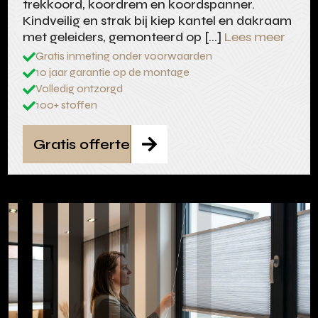
trekkoord, koordrem en koordspanner.
Kindveilig en strak bij kiep kantel en dakraam
met geleiders, gemonteerd op […]
Lees meer
Gratis inmeting onder voorwaarden

10 jaar garantie op de montage

Volledig ontzorgd

100+ stoffen

Gratis offerte
