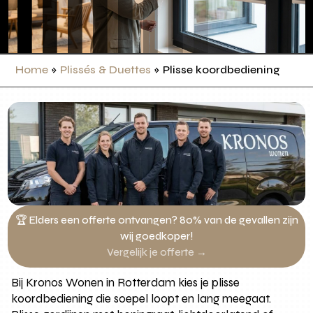
Home
»
Plissés & Duettes
»
Plisse koordbediening
🏆 Elders een offerte ontvangen? 80% van de gevallen zijn
wij goedkoper!
Vergelijk je offerte →
Bij Kronos Wonen in Rotterdam kies je plisse
koordbediening die soepel loopt en lang meegaat.