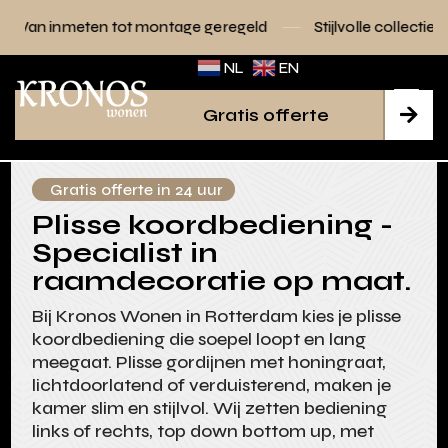
ot montage geregeld
Stijlvolle collecties voor elk interieur
NL
EN
Gratis offerte

Gratis offerte in 24 uur
Plisse koordbediening -
Specialist in
raamdecoratie op maat.
Bij Kronos Wonen in Rotterdam kies je plisse
koordbediening die soepel loopt en lang
meegaat. Plisse gordijnen met honingraat,
lichtdoorlatend of verduisterend, maken je
kamer slim en stijlvol. Wij zetten bediening
links of rechts, top down bottom up, met