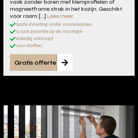
vaak zonder boren met klemprofielen of
magneetframe strak in het kozijn. Geschikt
voor raam […]
Lees meer
Gratis inmeting onder voorwaarden

10 jaar garantie op de montage

Volledig ontzorgd

100+ stoffen

Gratis offerte
