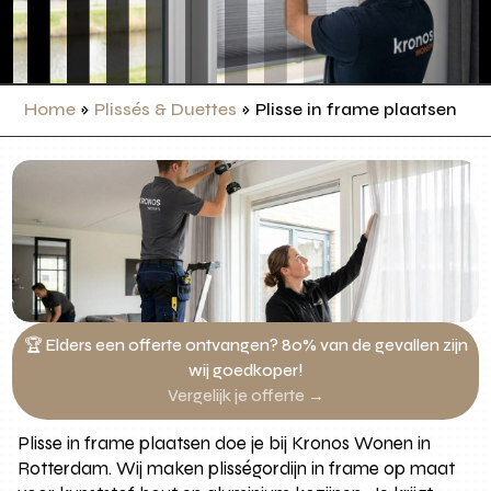
Home
»
Plissés & Duettes
»
Plisse in frame plaatsen
🏆 Elders een offerte ontvangen? 80% van de gevallen zijn
wij goedkoper!
Vergelijk je offerte →
Plisse in frame plaatsen doe je bij Kronos Wonen in
Rotterdam. Wij maken plisségordijn in frame op maat