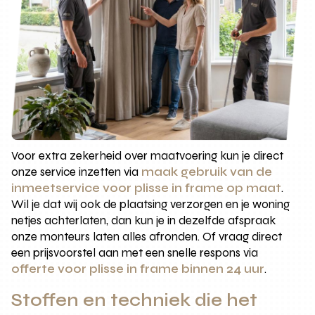
Voor extra zekerheid over maatvoering kun je direct
onze service inzetten via
maak gebruik van de
inmeetservice voor plisse in frame op maat
.
Wil je dat wij ook de plaatsing verzorgen en je woning
netjes achterlaten, dan kun je in dezelfde afspraak
onze monteurs laten alles afronden. Of vraag direct
een prijsvoorstel aan met een snelle respons via
offerte voor plisse in frame binnen 24 uur
.
Stoffen en techniek die het