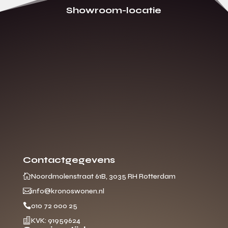
Showroom-locatie
Contactgegevens

Noordmolenstraat 61B, 3035 RH Rotterdam

info@kronoswonen.nl

010 72 000 25

KVK: 91959624