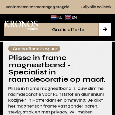
 tot montage geregeld
Stijlvolle collecties voor elk interie
NL
EN
Gratis offerte

Gratis offerte in 24 uur
Plisse in frame
magneetband -
Specialist in
raamdecoratie op maat.
Plisse in frame magneetband is jouw slimme
raamdecoratie voor kunststof en aluminium
kozijnen in Rotterdam en omgeving. Je klikt
het magnetisch frame vast zonder boren,
stevig, strak en met privacy. Wij maken