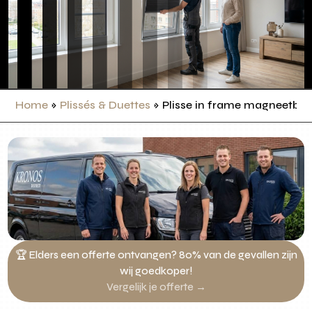
Home
»
Plissés & Duettes
»
Plisse in frame magneetba
🏆 Elders een offerte ontvangen? 80% van de gevallen zijn
wij goedkoper!
Vergelijk je offerte →