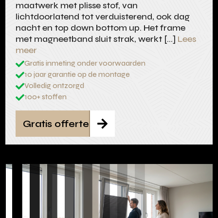
maatwerk met plisse stof, van
lichtdoorlatend tot verduisterend, ook dag
nacht en top down bottom up. Het frame
met magneetband sluit strak, werkt […]
Lees
meer
Gratis inmeting onder voorwaarden

10 jaar garantie op de montage

Volledig ontzorgd

100+ stoffen

Gratis offerte
