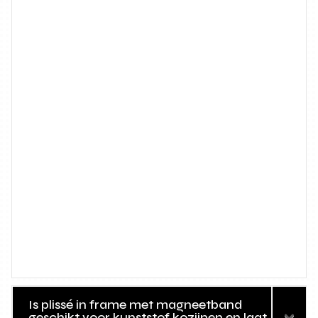
Is plissé in frame met magneetband
geschikt voor kunststof kozijnen en laat