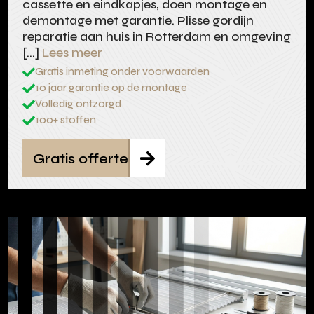
cassette en eindkapjes, doen montage en
demontage met garantie. Plisse gordijn
reparatie aan huis in Rotterdam en omgeving
[…]
Lees meer
Gratis inmeting onder voorwaarden

10 jaar garantie op de montage

Volledig ontzorgd

100+ stoffen

Gratis offerte
