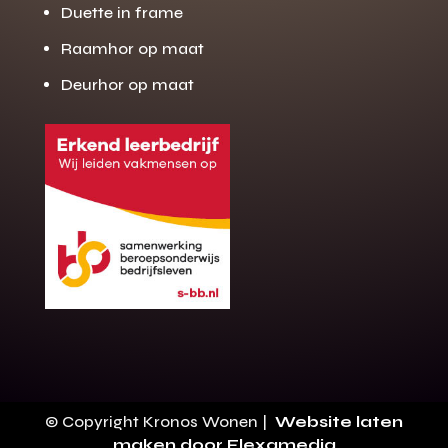
Duette in frame
Raamhor op maat
Deurhor op maat
Gratis offerte
M
op maat?
Binnen 24 uur jouw gratis offerte
10 jaar garantie op de montage
Gratis inmeting (voorwaarden)
Volledig ontzorgd
Wij werken landelijk
© Copyright Kronos Wonen |
Website laten
100+ stoffen
maken door Flexamedia