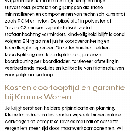
Wij gebruiken koorden met lage kruip en hoge
slijtvastheid, profielen en glijstrippen die frictie
minimaliseren en componenten van technisch kunststof
zoals POM en nylon. De plissé stof in polyester of
Trevira CS reinigen wij antistatisch zodat
stofaanhechting vermindert. Kindveiligheid blijft leidend
volgens EN 13120 met juiste koordverankering en
koordlengtebegrenzer. Onze technieken dekken
koordsplitsing met koordsplitnaald, precieze
koordrouting per koordladder, torsieveer afstelling in
veerbediende modules en kalibratie van frictieschuiven
voor gelijkmatige loop.
Kosten doorlooptijd en garantie
bij Kronos Wonen
Je krijgt eerst een heldere prijsindicatie en planning.
Kleine koordreparaties ronden wij vaak binnen enkele
werkdagen af, complexe revisies met rail of cassette
vergen iets meer tijd door maatwerkcomponenten. Wij