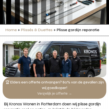
Home
»
Plissés & Duettes
»
Plisse gordijn reparatie
🏆 Elders een offerte ontvangen? 80% van de gevallen zijn
wij goedkoper!
Vergelijk je offerte →
Bij Kronos Wonen in Rotterdam doen wij plisse gordijn