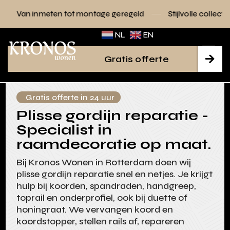
n tot montage geregeld
Stijlvolle collecties voor elk interi
NL
EN
Gratis offerte

Gratis offerte in 24 uur
Plisse gordijn reparatie -
Specialist in
raamdecoratie op maat.
Bij Kronos Wonen in Rotterdam doen wij
plisse gordijn reparatie snel en netjes. Je krijgt
hulp bij koorden, spandraden, handgreep,
toprail en onderprofiel, ook bij duette of
honingraat. We vervangen koord en
koordstopper, stellen rails af, repareren