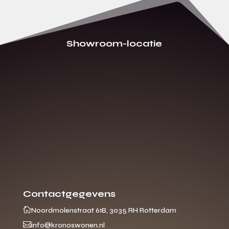
Showroom-locatie
Contactgegevens

Noordmolenstraat 61B, 3035 RH Rotterdam

info@kronoswonen.nl