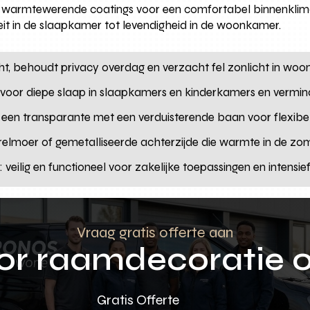
e warmtewerende coatings voor een comfortabel binnenklimaat
iteit in de slaapkamer tot levendigheid in de woonkamer.
licht, behoudt privacy overdag en verzacht fel zonlicht in w
t voor diepe slaap in slaapkamers en kinderkamers en vermind
 een transparante met een verduisterende baan voor flexibe
relmoer of gemetalliseerde achterzijde die warmte in de zo
: veilig en functioneel voor zakelijke toepassingen en intensie
Vraag gratis offerte aan
oor raamdecoratie 
Gratis Offerte