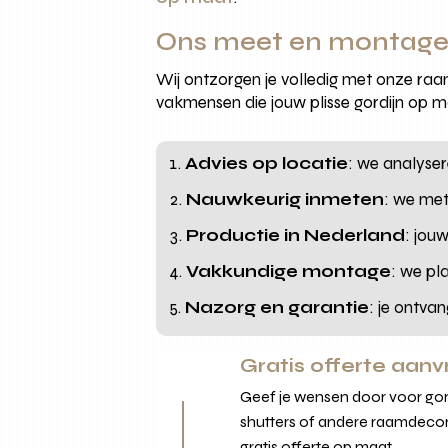
Ons meet en montagep
Wij ontzorgen je volledig met onze raam
vakmensen die jouw plisse gordijn op m
Advies op locatie
: we analyser
Nauwkeurig inmeten
: we met
Productie in Nederland
: jou
Vakkundige montage
: we pl
Nazorg en garantie
: je ontva
Gratis offerte aan
Geef je wensen door voor gord
shutters of andere raamdecor
gratis offerte op maat.