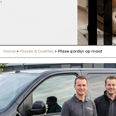
n
Home
»
Plissés & Duettes
»
Plisse gordijn op maat