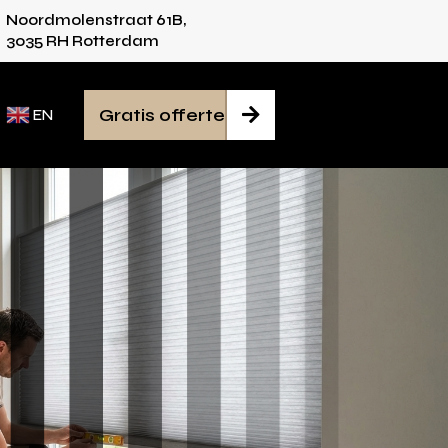
Noordmolenstraat 61B,
 voor iedere ruimte
Van inmeten tot montage
3035 RH Rotterdam
Gratis offerte

EN