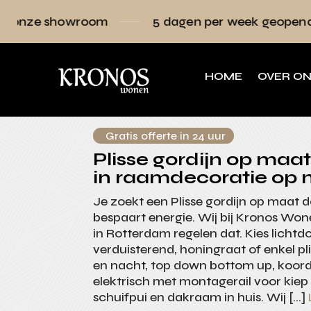
oom
5 dagen per week geopend
Raamde
HOME
OVER O
Gratis offerte in 24 uur
Plisse gordijn op maat 
in raamdecoratie op 
Je zoekt een Plisse gordijn op maat da
bespaart energie. Wij bij Kronos Wo
in Rotterdam regelen dat. Kies lichtd
verduisterend, honingraat of enkel pli
en nacht, top down bottom up, koordl
elektrisch met montagerail voor kiep
schuifpui en dakraam in huis. Wij […]