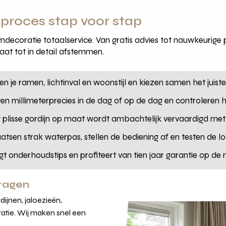
roces stap voor stap
decoratie totaalservice. Van gratis advies tot nauwkeurige p
aat tot in detail afstemmen.
en je ramen, lichtinval en woonstijl en kiezen samen het juist
en millimeterprecies in de dag of op de dag en controleren
w plisse gordijn op maat wordt ambachtelijk vervaardigd me
aatsen strak waterpas, stellen de bediening af en testen de l
ngt onderhoudstips en profiteert van tien jaar garantie op d
vragen
ijnen, jaloezieën,
atie. Wij maken snel een