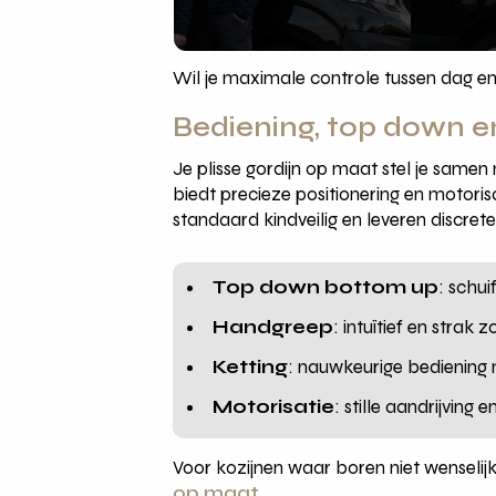
Wil je maximale controle tussen dag e
Bediening, top down en
Je plisse gordijn op maat stel je samen
biedt precieze positionering en motori
standaard kindveilig en leveren discrete
Top down bottom up
: schu
Handgreep
: intuïtief en strak
Ketting
: nauwkeurige bediening m
Motorisatie
: stille aandrijvin
Voor kozijnen waar boren niet wenselijk 
op maat
.