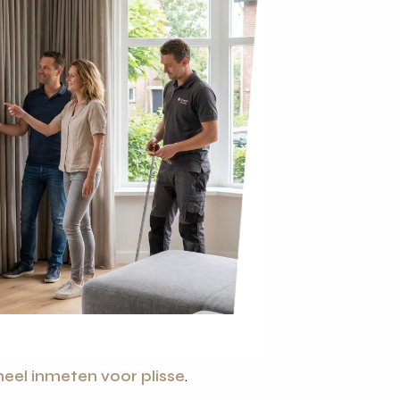
neel inmeten voor plisse
.