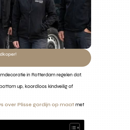
edkoper!
aamdecoratie in Rotterdam regelen dat.
 bottom up, koordloos kindveilig of
s over Plisse gordijn op maat
met