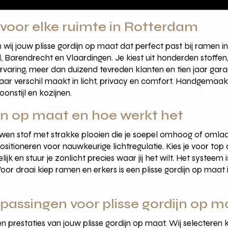
 voor elke ruimte in Rotterdam
ij jouw plisse gordijn op maat dat perfect past bij ramen 
, Barendrecht en Vlaardingen. Je kiest uit honderden stoff
 ervaring, meer dan duizend tevreden klanten en tien jaar ga
ar verschil maakt in licht, privacy en comfort. Handgemaa
nstijl en kozijnen.
ijn op maat en hoe werkt het
ouwen stof met strakke plooien die je soepel omhoog of oml
 positioneren voor nauwkeurige lichtregulatie. Kies je voor 
ijk en stuur je zonlicht precies waar jij het wilt. Het systeem 
oor draai kiep ramen en erkers is een plisse gordijn op maat
passingen voor plisse gordijn op m
en prestaties van jouw plisse gordijn op maat. Wij selecteren 