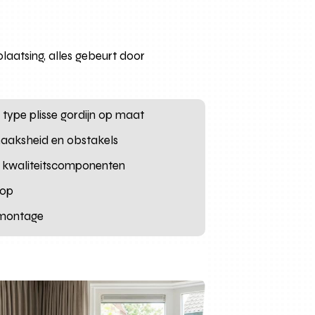
laatsing, alles gebeurt door
e type plisse gordijn op maat
 haaksheid en obstakels
t kwaliteitscomponenten
oop
e montage