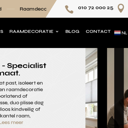

010 72 000 25

coratie volledig op maat
Persoonlijk advies
NS
RAAMDECORATIE
BLOG
CONTACT
NL
- Specialist
maat.
t past, isoleert en
nen raamdecoratie
oorlatend of
sse, duo plisse dag
oos kindveilig of
 kantel raam,
Lees meer