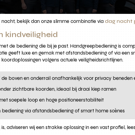
n nacht, bekijk dan onze slimme combinatie via
dag nacht p
 kindveiligheid
 met de bediening die bij je past. Handgreepbediening is comp
satie geeft luxe en gemak met afstandsbediening of via een 
 koordoplossingen volgens actuele veiligheidsrichtlijnen.
if de boven en onderrail onafhankelijk voor privacy beneden 
 zonder zichtbare koorden, ideaal bij draai kiep ramen
et soepele loop en hoge positioneerstabiliteit
g en bediening via afstandsbediening of smart home scènes
is, adviseren wij een strakke oplossing in een vast profiel, le