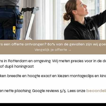
rs een offerte ontvangen? 80% van de gevallen zijn wij go
Vergelijk je offerte →
 ons in Rotterdam en omgeving. Wij meten precies voor in de
 of dupli honingraat.
kken breedte en hoogte exact en kiezen montageclips en kind
 en nette plaatsing. Google reviews 5/5. Lees onze
beoordeli