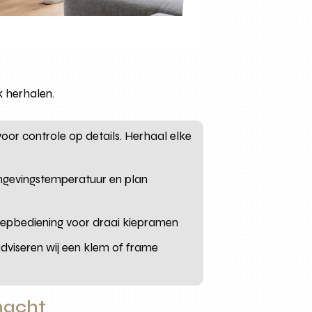
k herhalen.
oor controle op details. Herhaal elke
mgevingstemperatuur en plan
greepbediening voor draai kiepramen
adviseren wij een klem of frame
nacht