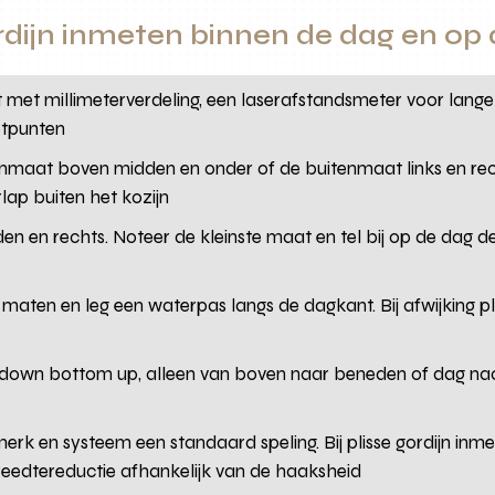
rdijn inmeten binnen de dag en op
 met millimeterverdeling, een laserafstandsmeter voor lang
etpunten
nmaat boven midden en onder of de buitenmaat links en recht
ap buiten het kozijn
den en rechts. Noteer de kleinste maat en tel bij op de dag
jk maten en leg een waterpas langs de dagkant. Bij afwijking pl
 down bottom up, alleen van boven naar beneden of dag nac
merk en systeem een standaard speling. Bij plisse gordijn inm
breedtereductie afhankelijk van de haaksheid