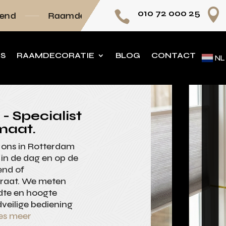

010 72 000 25

amdecoratie volledig op maat
Persoonlijk ad
NS
RAAMDECORATIE
BLOG
CONTACT
NL
- Specialist
maat.
t ons in Rotterdam
in de dag en op de
end of
ngraat. We meten
edte en hoogte
veilige bediening
es meer