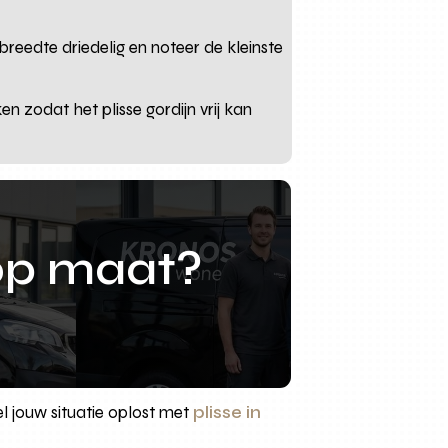
reedte driedelig en noteer de kleinste
 zodat het plisse gordijn vrij kan
op maat?
el jouw situatie oplost met
plisse in