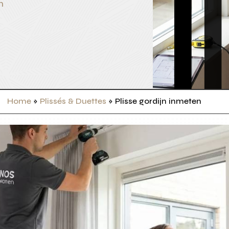
n
Home
»
Plissés & Duettes
»
Plisse gordijn inmeten