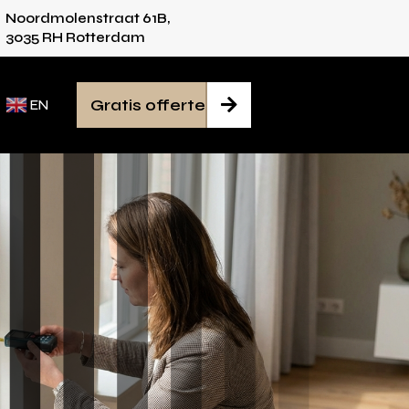
Noordmolenstraat 61B,
vies voor iedere ruimte
Van inmeten tot mont
3035 RH Rotterdam
Gratis offerte

EN