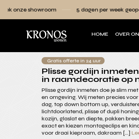
owroom
5 dagen per week geopend
Ra
HOME
OVER O
Gratis offerte in 24 uur
Plisse gordijn inmeten 
in raamdecoratie op 
Plisse gordijn inmeten doe je slim me
en omgeving. Wij meten precies voor 
dag, top down bottom up, verduister
lichtdoorlatend, plisse of dupli honi
kozijn, glaslat en diepte, pakken bre
exact en kiezen montageclips en kind
voor draai kiepraam, dakraam […]
Le