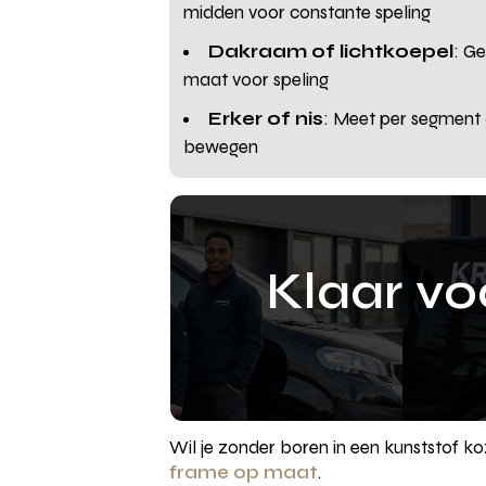
midden voor constante speling
Dakraam of lichtkoepel
: G
maat voor speling
Erker of nis
: Meet per segment 
bewegen
Klaar v
Wil je zonder boren in een kunststof ko
frame op maat
.