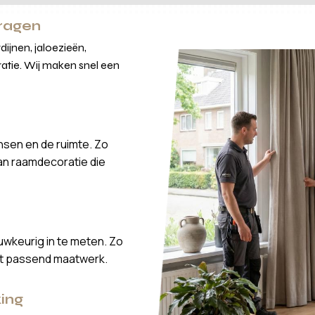
vragen
ijnen, jaloezieën,
atie. Wij maken snel een
nsen en de ruimte. Zo
van raamdecoratie die
wkeurig in te meten. Zo
ct passend maatwerk.
ing