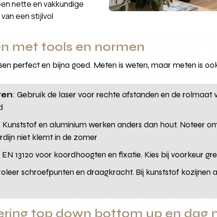
een nette en vakkundige
van een stijlvol
n met tools en normen
en perfect en bijna goed. Meten is weten, maar meten is oo
ren
: Gebruik de laser voor rechte afstanden en de rolmaat v
d
: Kunststof en aluminium werken anders dan hout. Noteer o
rdijn niet klemt in de zomer
g EN 13120 voor koordhoogten en fixatie. Kies bij voorkeur 
roleer schroefpunten en draagkracht. Bij kunststof kozijnen 
oering top down bottom up en dag 