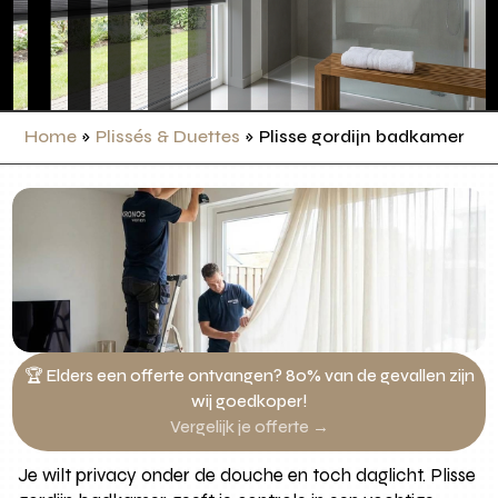
Home
»
Plissés & Duettes
»
Plisse gordijn badkamer
🏆 Elders een offerte ontvangen? 80% van de gevallen zijn
wij goedkoper!
Vergelijk je offerte →
Je wilt privacy onder de douche en toch daglicht. Plisse