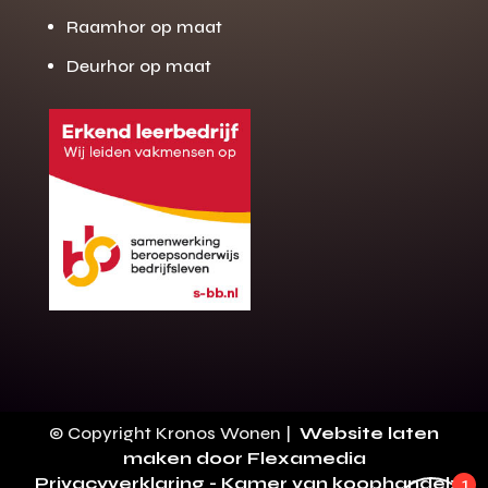
Raamhor op maat
Deurhor op maat
Gratis offerte
M
op maat?
Binnen 24 uur jouw gratis offerte
10 jaar garantie op de montage
Gratis inmeting (voorwaarden)
Volledig ontzorgd
Wij werken landelijk
© Copyright Kronos Wonen |
Website laten
100+ stoffen
maken door Flexamedia
Privacyverklaring
- Kamer van koophandel:
1