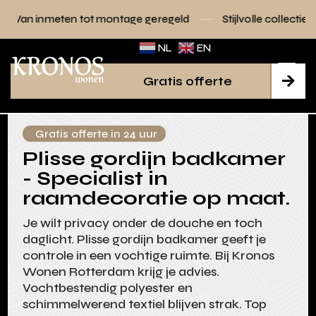
tot montage geregeld
Stijlvolle collecties voor elk interieu
NL
EN
Gratis offerte

Gratis offerte in 24 uur
Plisse gordijn badkamer
- Specialist in
raamdecoratie op maat.
Je wilt privacy onder de douche en toch
daglicht. Plisse gordijn badkamer geeft je
controle in een vochtige ruimte. Bij Kronos
Wonen Rotterdam krijg je advies.
Vochtbestendig polyester en
schimmelwerend textiel blijven strak. Top