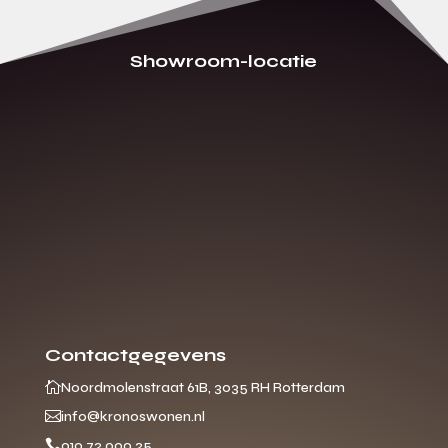
Showroom-locatie
Contactgegevens

Noordmolenstraat 61B, 3035 RH Rotterdam

info@kronoswonen.nl

010 72 000 25