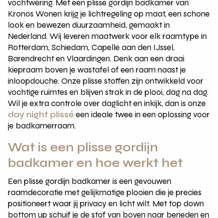
vochtwering. Met een plisse gordijn badkamer van
Kronos Wonen krijg je lichtregeling op maat, een schone
look en bewezen duurzaamheid, gemaakt in
Nederland. Wij leveren maatwerk voor elk raamtype in
Rotterdam, Schiedam, Capelle aan den IJssel,
Barendrecht en Vlaardingen. Denk aan een draai
kiepraam boven je wastafel of een raam naast je
inloopdouche. Onze plisse stoffen zijn ontwikkeld voor
vochtige ruimtes en blijven strak in de plooi, dag na dag.
Wil je extra controle over daglicht en inkijk, dan is onze
day night plissé
een ideale twee in een oplossing voor
je badkamerraam.
Wat is een plisse gordijn
badkamer en hoe werkt het
Een plisse gordijn badkamer is een gevouwen
raamdecoratie met gelijkmatige plooien die je precies
positioneert waar jij privacy en licht wilt. Met top down
bottom up schuif je de stof van boven naar beneden en