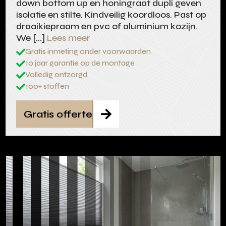
down bottom up en honingraat dupli geven
isolatie en stilte. Kindveilig koordloos. Past op
draaikiepraam en pvc of aluminium kozijn.
We […]
Lees meer
Gratis inmeting onder voorwaarden

10 jaar garantie op de montage

Volledig ontzorgd

100+ stoffen

Gratis offerte
