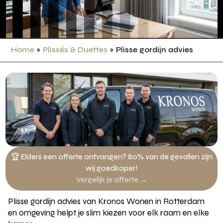
Home
»
Plissés & Duettes
»
Plisse gordijn advies
🏆 Elders een offerte ontvangen? 80% van de gevallen zijn
wij goedkoper!
Vergelijk je offerte →
Plisse gordijn advies van Kronos Wonen in Rotterdam
en omgeving helpt je slim kiezen voor elk raam en elke