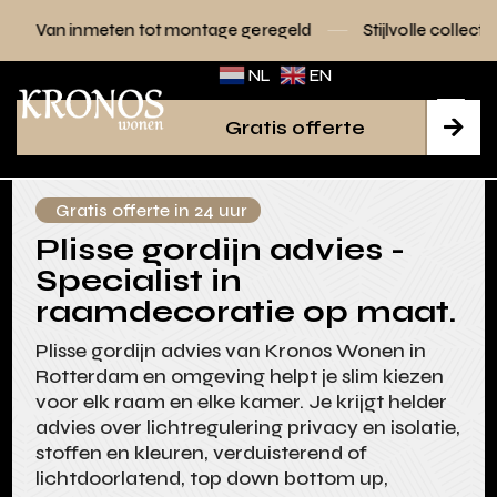
n tot montage geregeld
Stijlvolle collecties voor elk interie
NL
EN
Gratis offerte

Gratis offerte in 24 uur
Plisse gordijn advies -
Specialist in
raamdecoratie op maat.
Plisse gordijn advies van Kronos Wonen in
Rotterdam en omgeving helpt je slim kiezen
voor elk raam en elke kamer. Je krijgt helder
advies over lichtregulering privacy en isolatie,
stoffen en kleuren, verduisterend of
lichtdoorlatend, top down bottom up,