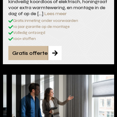
kindveilig koordloos of elektrisch, honingraat
voor extra warmtewering, en montage in de
dag of op de […]
Lees meer
Gratis inmeting onder voorwaarden

10 jaar garantie op de montage

Volledig ontzorgd

100+ stoffen

Gratis offerte
