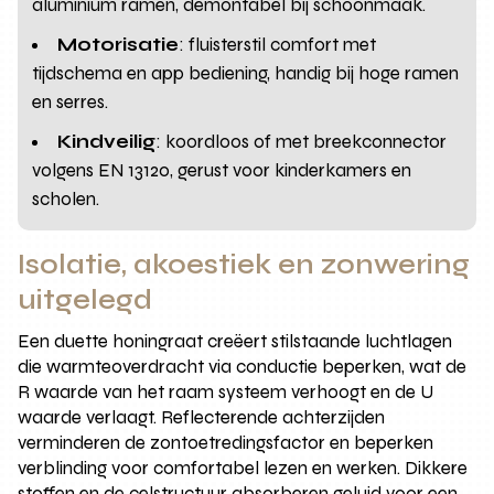
aluminium ramen, demontabel bij schoonmaak.
Motorisatie
: fluisterstil comfort met
tijdschema en app bediening, handig bij hoge ramen
en serres.
Kindveilig
: koordloos of met breekconnector
volgens EN 13120, gerust voor kinderkamers en
scholen.
Isolatie, akoestiek en zonwering
uitgelegd
Een duette honingraat creëert stilstaande luchtlagen
die warmteoverdracht via conductie beperken, wat de
R waarde van het raam systeem verhoogt en de U
waarde verlaagt. Reflecterende achterzijden
verminderen de zontoetredingsfactor en beperken
verblinding voor comfortabel lezen en werken. Dikkere
stoffen en de celstructuur absorberen geluid voor een