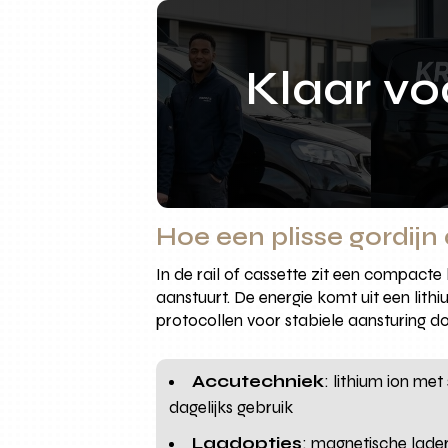
Klaar v
Hoe een plisse gordij
In de rail of cassette zit een compact
aanstuurt. De energie komt uit een lit
protocollen voor stabiele aansturing d
Accutechniek
: lithium ion me
dagelijks gebruik
Laadopties
: magnetische lader