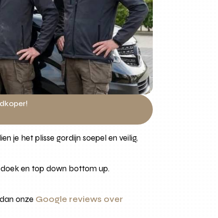
edkoper!
je het plisse gordijn soepel en veilig,
nd doek en top down bottom up.
s dan onze
Google reviews over