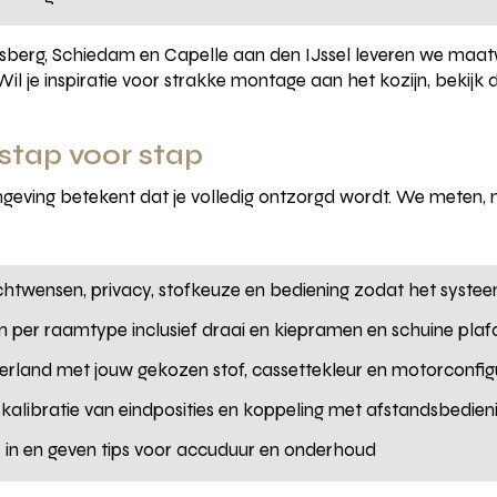
ersberg, Schiedam en Capelle aan den IJssel leveren we maa
Wil je inspiratie voor strakke montage aan het kozijn, bekijk
 stap voor stap
geving betekent dat je volledig ontzorgd wordt. We meten,
chtwensen, privacy, stofkeuze en bediening zodat het systee
en per raamtype inclusief draai en kiepramen en schuine pla
rland met jouw gekozen stof, cassettekleur en motorconfig
ing, kalibratie van eindposities en koppeling met afstandsbedie
rs in en geven tips voor accuduur en onderhoud