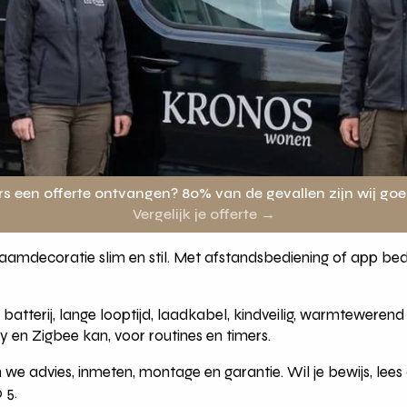
rs een offerte ontvangen? 80% van de gevallen zijn wij go
Vergelijk je offerte →
amdecoratie slim en stil. Met afstandsbediening of app bedien 
atterij, lange looptijd, laadkabel, kindveilig, warmtewere
en Zigbee kan, voor routines en timers.
we advies, inmeten, montage en garantie. Wil je bewijs, lee
 5.