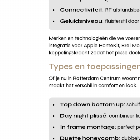
Connectiviteit
: RF afstandsbe
Geluidsniveau
: fluisterstil do
Merken en technologieën die we voeren
integratie voor Apple HomeKit, Brel 
koppelingskracht zodat het plisse doek s
Types en toepassinge
Of je nu in Rotterdam Centrum woont met
maakt het verschil in comfort en look.
Top down bottom up
: schu
Day night plissé
: combineer l
In frame montage
: perfect 
Duette honeycomb
: dubbel