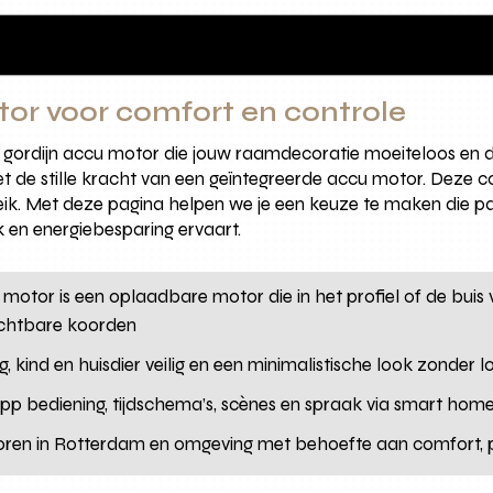
tor voor comfort en controle
 gordijn accu motor die jouw raamdecoratie moeiteloos en d
 met de stille kracht van een geïntegreerde accu motor. Deze 
k. Met deze pagina helpen we je een keuze te maken die pas
en energiebesparing ervaart.
u motor is een oplaadbare motor die in het profiel of de buis 
ichtbare koorden
, kind en huisdier veilig en een minimalistische look zonder l
app bediening, tijdschema’s, scènes en spraak via smart hom
oren in Rotterdam en omgeving met behoefte aan comfort, pr