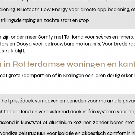
diening, Bluetooth Low Energy voor directe app bediening, 
or trillingsdemping en zachte start en stop
 zijn onder meer Somfy met TaHoma voor scènes en timers,
Motors en Dooya voor betrouwbare motorunits. Voor brede r
trak blijft.
n in Rotterdamse woningen en kan
 grote raampartijen of in Kralingen een jaren dertig erker h
if het plissédoek van boven en beneden voor maximale privac
ichtdoorlatend en verduisterend doek in één systeem voor da
passend in kunststof of aluminium kozijnen zonder boren met 
wandige celstructuur voor isolatie en akoestisch comfort in