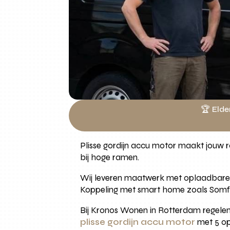
🏆 Elde
Plisse gordijn accu motor maakt jouw ra
bij hoge ramen.
Wij leveren maatwerk met oplaadbare b
Koppeling met smart home zoals Somfy 
Bij Kronos Wonen in Rotterdam regelen 
plisse gordijn accu motor
met 5 op