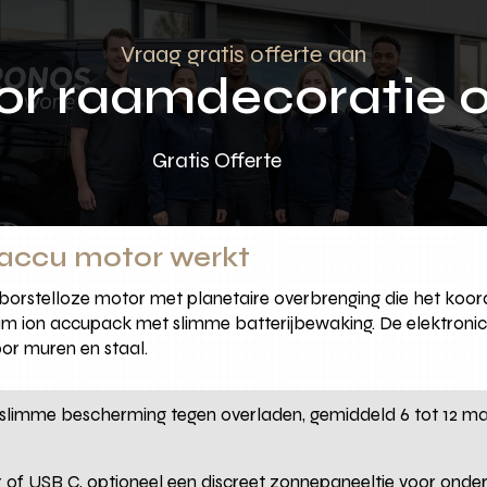
Vraag gratis offerte aan
oor raamdecoratie 
Gratis Offerte
n accu motor werkt
e borstelloze motor met planetaire overbrenging die het ko
hium ion accupack met slimme batterijbewaking. De elektron
oor muren en staal.
t slimme bescherming tegen overladen, gemiddeld 6 tot 12 m
 of USB C, optioneel een discreet zonnepaneeltje voor onder