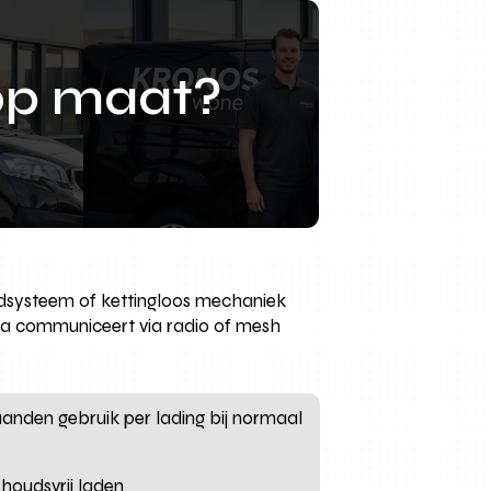
op maat?
ordsysteem of kettingloos mechaniek
ica communiceert via radio of mesh
aanden gebruik per lading bij normaal
houdsvrij laden