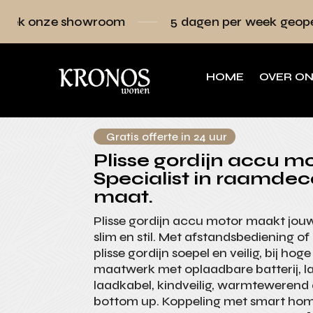
owroom
5 dagen per week geopend
Raa
HOME
OVER O
Gratis offerte in 24 uur
Plisse gordijn accu mo
Specialist in raamdec
maat.
Plisse gordijn accu motor maakt jo
slim en stil. Met afstandsbediening of
plisse gordijn soepel en veilig, bij ho
maatwerk met oplaadbare batterij, la
laadkabel, kindveilig, warmtewerend
bottom up. Koppeling met smart hom