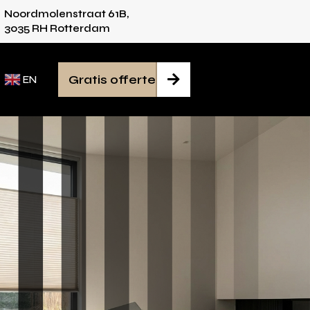
Noordmolenstraat 61B,
ies voor iedere ruimte
Van inmeten tot monta
3035 RH Rotterdam
Gratis offerte

EN