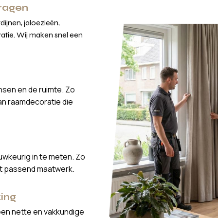
vragen
ijnen, jaloezieën,
atie. Wij maken snel een
nsen en de ruimte. Zo
van raamdecoratie die
wkeurig in te meten. Zo
ct passend maatwerk.
ing
een nette en vakkundige