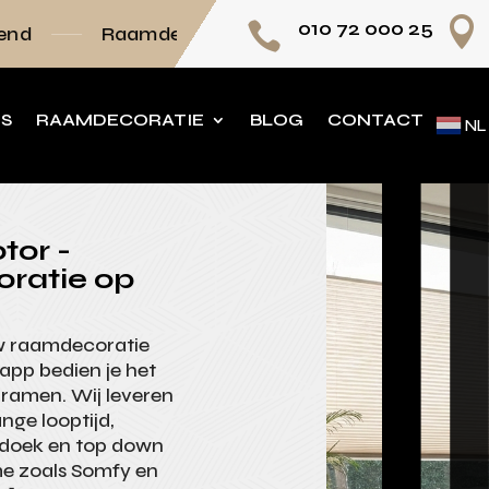

010 72 000 25

mdecoratie volledig op maat
Persoonlijk adv
NS
RAAMDECORATIE
BLOG
CONTACT
NL
tor -
oratie op
uw raamdecoratie
 app bedien je het
ge ramen. Wij leveren
nge looptijd,
 doek en top down
e zoals Somfy en