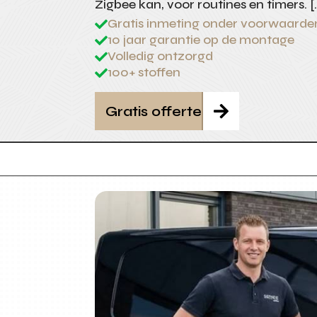
Zigbee kan, voor routines en timers. 
Gratis inmeting onder voorwaarde

10 jaar garantie op de montage

Volledig ontzorgd

100+ stoffen

Gratis offerte
