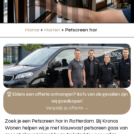
Home
»
Horren
»
Petscreen hor
🏆 Elders een offerte ontvangen? 80% van de gevallen zijn
wij goedkoper!
Vergelijk je offerte →
Zoek je een Petscreen hor in Rotterdam. Bij Kronos
Wonen helpen wij je met klauwvast petscreen gaas van