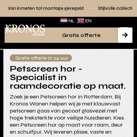
 tot montage geregeld
Stijlvolle collecties voor elk interie
NL
EN
Gratis offerte

Gratis offerte in 24 uur
Petscreen hor -
Specialist in
raamdecoratie op maat.
Zoek je een Petscreen hor in Rotterdam. Bij
Kronos Wonen helpen wij je met klauwvast
petscreen gaas van gecoat glasvezel met
hoge treksterkte voor veilige huisdieren. Kies
een Petscreen hor op maat voor raam, deur
en schuifpui. Wij leveren plisse, vaste en