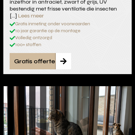
inzethor in antraciet, zwart of grijs, UV
bestendig met frisse ventilatie die insecten
[…]
Lees meer
Gratis inmeting onder voorwaarden

10 jaar garantie op de montage

Volledig ontzorgd

100+ stoffen

Gratis offerte
