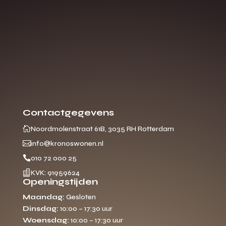
Contactgegevens

Noordmolenstraat 61B, 3035 RH Rotterdam

info@kronoswonen.nl

010 72 000 25

KVK: 91959624
Openingstijden
Maandag:
Gesloten
Dinsdag:
10:00 – 17:30 uur
Woensdag:
10:00 – 17:30 uur