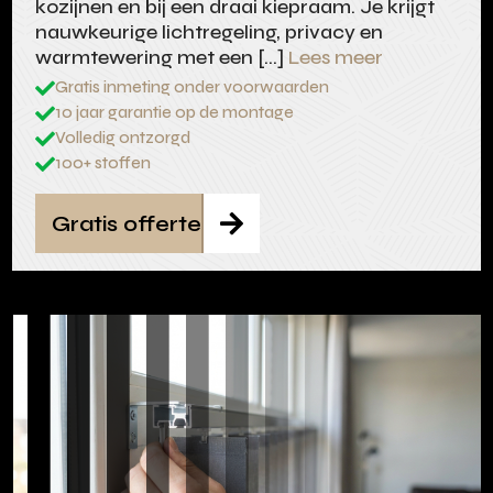
kozijnen en bij een draai kiepraam. Je krijgt
nauwkeurige lichtregeling, privacy en
warmtewering met een […]
Lees meer
Gratis inmeting onder voorwaarden

10 jaar garantie op de montage

Volledig ontzorgd

100+ stoffen

Gratis offerte
