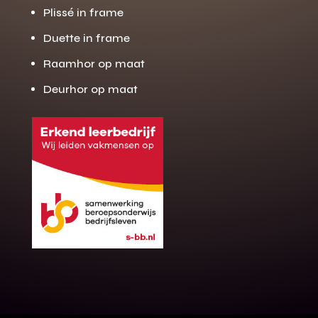
Plissé in frame
Duette in frame
Raamhor op maat
Deurhor op maat
Gratis offerte
M
op maat?
Binnen 24 uur jouw gratis offerte
10 jaar garantie op de montage
Gratis inmeting (voorwaarden)
Volledig ontzorgd
Wij werken landelijk