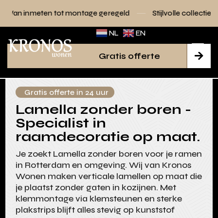
 tot montage geregeld
Stijlvolle collecties voor elk interie
NL
EN
Gratis offerte

Gratis offerte in 24 uur
Lamella zonder boren -
Specialist in
raamdecoratie op maat.
Je zoekt Lamella zonder boren voor je ramen
in Rotterdam en omgeving. Wij van Kronos
Wonen maken verticale lamellen op maat die
je plaatst zonder gaten in kozijnen. Met
klemmontage via klemsteunen en sterke
plakstrips blijft alles stevig op kunststof