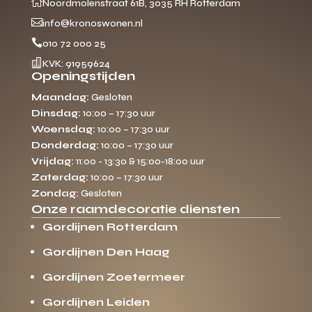

Noordmolenstraat 61B, 3035 RH Rotterdam

info@kronoswonen.nl

010 72 000 25

KVK: 91959624
Openingstijden
Maandag:
Gesloten
Dinsdag:
10:00 – 17:30 uur
Woensdag:
10:00 – 17:30 uur
Donderdag:
10:00 – 17:30 uur
Vrijdag:
11:00 - 13:30 & 15:00-18:00 uur
Zaterdag:
10:00 – 17:30 uur
Zondag:
Gesloten
Onze raamdecoratie diensten
Gordijnen Rotterdam
Gordijnen Den Haag
Gordijnen Zoetermeer
Gordijnen Leiden