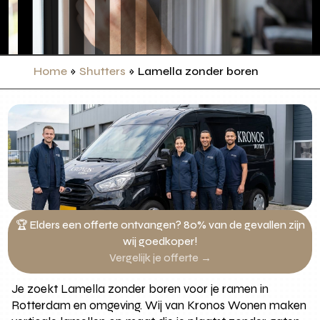
Home
»
Shutters
»
Lamella zonder boren
🏆 Elders een offerte ontvangen? 80% van de gevallen zijn
wij goedkoper!
Vergelijk je offerte →
Je zoekt Lamella zonder boren voor je ramen in
Rotterdam en omgeving. Wij van Kronos Wonen maken