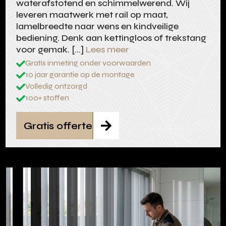
waterafstotend en schimmelwerend. Wij
leveren maatwerk met rail op maat,
lamelbreedte naar wens en kindveilige
bediening. Denk aan kettingloos of trekstang
voor gemak. […]
Lees meer
Gratis inmeting onder voorwaarden

10 jaar garantie op de montage

Volledig ontzorgd

100+ stoffen

Gratis offerte
