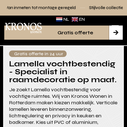
tot montage geregeld
Stijlvolle collecties voor elk interieu
NL
EN
Gratis offerte

Gratis offerte in 24 uur
Lamella vochtbestendig
- Specialist in
raamdecoratie op maat.
Je zoekt Lamella vochtbestendig voor
vochtige ruimtes. Wij van Kronos Wonen in
Rotterdam maken kiezen makkelijk. Verticale
lamellen leveren binnenzonwering,
lichtregulering en privacy in keuken en
badkamer. Kies uit PVC of aluminium,