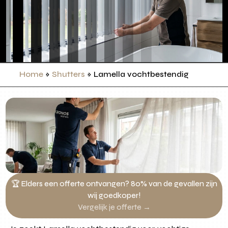
Home
»
Shutters
»
Lamella vochtbestendig
🏆 Elders een offerte ontvangen? 80% van de gevallen zijn
wij goedkoper!
Vergelijk je offerte →