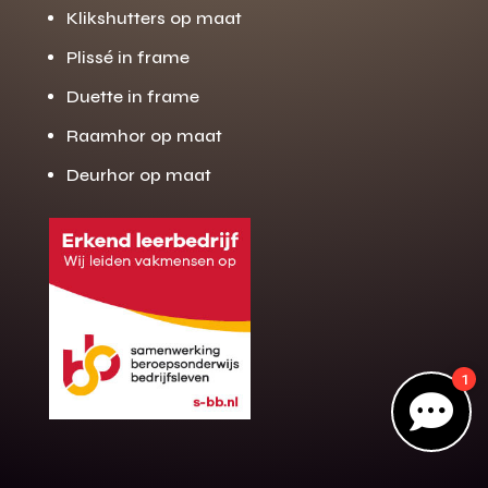
Klikshutters op maat
Plissé in frame
Gratis offerte
Duette in frame
M
op maat?
Raamhor op maat
Binnen 24 uur jouw gratis offerte
Deurhor op maat
10 jaar garantie op de montage
Gratis inmeting (voorwaarden)
Volledig ontzorgd
Wij werken landelijk
100+ stoffen
1
Gratis offerte

Direct bellen