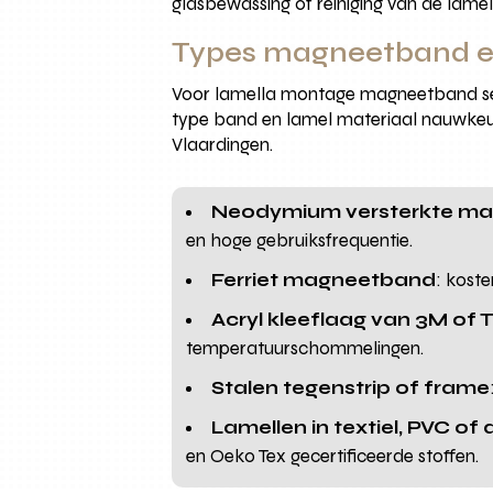
glasbewassing of reiniging van de lamel
Types magneetband en
Voor lamella montage magneetband sel
type band en lamel materiaal nauwkeuri
Vlaardingen.
Neodymium versterkte m
en hoge gebruiksfrequentie.
Ferriet magneetband
: kost
Acryl kleeflaag van 3M of 
temperatuurschommelingen.
Stalen tegenstrip of frame
Lamellen in textiel, PVC of
en Oeko Tex gecertificeerde stoffen.