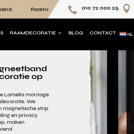

010 72 000 25

aamdecoratie volledig op maat
Persoonlijk a
NS
RAAMDECORATIE
BLOG
CONTACT
NL
agneetband
coratie op
 je Lamella montage
decoratie. We
en magnetische strip
eling en privacy
op, maken
evend