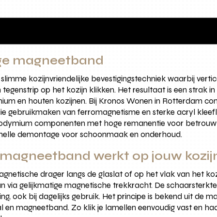
age magneetband
mme kozijnvriendelijke bevestigingstechniek waarbij vertica
genstrip op het kozijn klikken. Het resultaat is een strak in
minium en houten kozijnen. Bij Kronos Wonen in Rotterdam 
e gebruikmaken van ferromagnetisme en sterke acryl kleefla
neodymium componenten met hoge remanentie voor betrouwbar
n snelle demontage voor schoonmaak en onderhoud.
magneetband werkt op jouw kozij
agnetische drager langs de glaslat of op het vlak van het ko
n via gelijkmatige magnetische trekkracht. De schaarsterkt
ring, ook bij dagelijks gebruik. Het principe is bekend uit d
l en magneetband. Zo klik je lamellen eenvoudig vast en haal