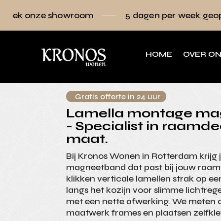
howroom
5 dagen per week geopend
R
HOME
OVER O
Gratis offerte in 24 uur
Lamella montage m
- Specialist in raamde
maat.
Bij Kronos Wonen in Rotterdam krijg
magneetband dat past bij jouw raam
klikken verticale lamellen strak op e
langs het kozijn voor slimme lichtreg
met een nette afwerking. We meten 
maatwerk frames en plaatsen zelfkl