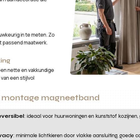
wkeurig in te meten. Zo
ct passend maatwerk.
ing
een nette en vakkundige
van een stijlvol
la montage magneetband
eversibel
: ideaal voor huurwoningen en kunststof kozijnen
ivacy
: minimale lichtkieren door vlakke aansluiting, goede co