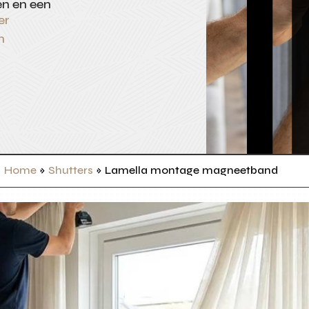
n en een
er
n
Home
»
Shutters
»
Lamella montage magneetband