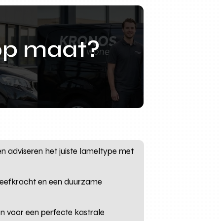
op maat?
en adviseren het juiste lameltype met
kleefkracht en een duurzame
en voor een perfecte kastrale