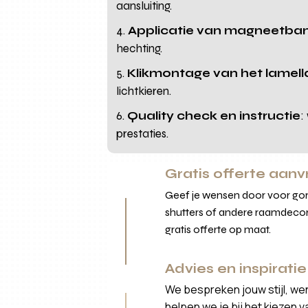
aansluiting.
Applicatie van magneetba
hechting.
Klikmontage van het lamel
lichtkieren.
Quality check en instructie
:
prestaties.
Gratis offerte aan
Geef je wensen door voor gord
shutters of andere raamdecor
gratis offerte op maat.
Advies en inspiratie
We bespreken jouw stijl, we
helpen we je bij het kiezen 