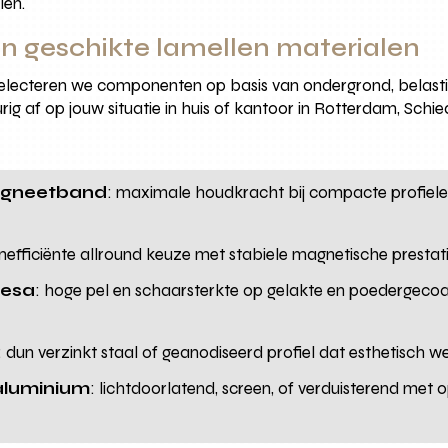
len.
 geschikte lamellen materialen
ecteren we componenten op basis van ondergrond, belasti
g af op jouw situatie in huis of kantoor in Rotterdam, Schie
agneetband
: maximale houdkracht bij compacte profielen
enefficiënte allround keuze met stabiele magnetische prestat
Tesa
: hoge pel en schaarsterkte op gelakte en poedergecoa
: dun verzinkt staal of geanodiseerd profiel dat esthetisch we
 aluminium
: lichtdoorlatend, screen, of verduisterend met