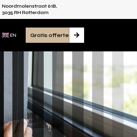
Noordmolenstraat 61B,
dvies voor iedere ruimte
Van inmeten tot mon
3035 RH Rotterdam
Gratis offerte

EN