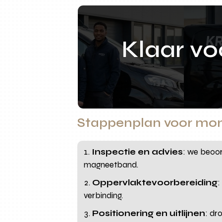
Klaar v
Stappenplan voor mon
Inspectie en advies
: we beoor
magneetband.
Oppervlaktevoorbereiding
:
verbinding.
Positionering en uitlijnen
: dr