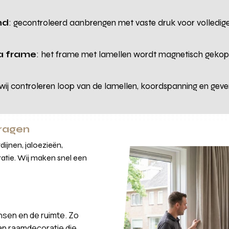
nd
: gecontroleerd aanbrengen met vaste druk voor volledige
la frame
: het frame met lamellen wordt magnetisch gekopp
 wij controleren loop van de lamellen, koordspanning en gev
vragen
ijnen, jaloezieën,
atie. Wij maken snel een
nsen en de ruimte. Zo
van raamdecoratie die