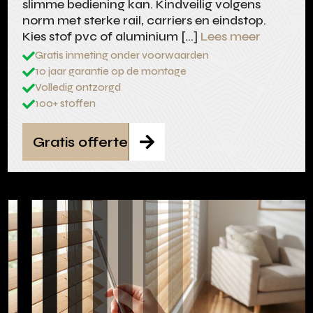
slimme bediening kan. Kindveilig volgens
norm met sterke rail, carriers en eindstop.
Kies stof pvc of aluminium […]
Lees meer
Gratis inmeting onder voorwaarden

10 jaar garantie op de montage

Volledig ontzorgd

100+ stoffen

Gratis offerte
