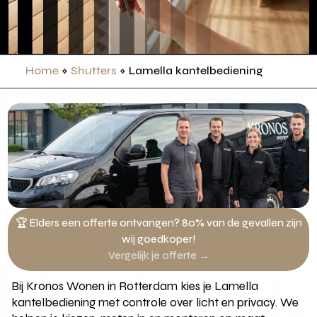
Home
»
Shutters
»
Lamella kantelbediening
🏆 Elders een offerte ontvangen? 80% van de gevallen zijn
wij goedkoper!
Vergelijk je offerte →
Bij Kronos Wonen in Rotterdam kies je Lamella
kantelbediening met controle over licht en privacy. We