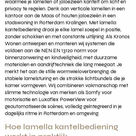
waarmee je lamellen of jaloezieën kantelt om licht en
privacy te regelen. Denk aan verticale lamellen in een
kantoor aan de Maas of houten jaloezieën in een
stadswoning in Rotterdam Kralingen. Met lamella
kantelbediening draai je elke lamel soepel in positie,
zonder schokken en met constante uitlijning. Als Kronos
Wonen ontwerpen en monteren wij systemen die
voldoen aan de NEN EN 13120 norm voor
binnenzonwering en kindveiligheid, met duurzame
materialen en aandrijftechniek die lang meegaat. Je
merkt het aan de stille wormwieloverbrenging, de
stabiele lamelsturing en de strakke lichtbundels die je
kamer vormgeven. Wij combineren vakmanschap met
slimme technologie van merken als Somfy voor
motorisatie en Luxaflex PowerView voor
geautomatiseerde scènes, volledig geïntegreerd in je
dagelijks ritme in Rotterdam en omgeving.
Hoe lamella kantelbediening