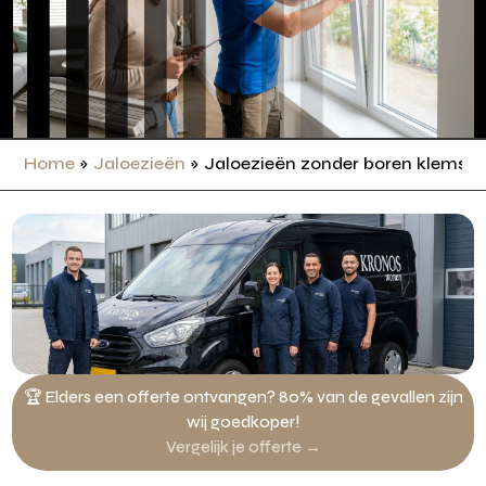
Home
»
Jaloezieën
»
Jaloezieën zonder boren klemst
🏆 Elders een offerte ontvangen? 80% van de gevallen zijn
wij goedkoper!
Vergelijk je offerte →