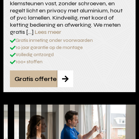
klemsteunen vast, zonder schroeven, en
regelt licht en privacy met aluminium, hout
of pvc lamellen. Kindveilig, met koord of
ketting bediening en afwerking. We meten
gratis […]
Lees meer
Gratis inmeting onder voorwaarden

10 jaar garantie op de montage

Volledig ontzorgd

100+ stoffen

Gratis offerte
