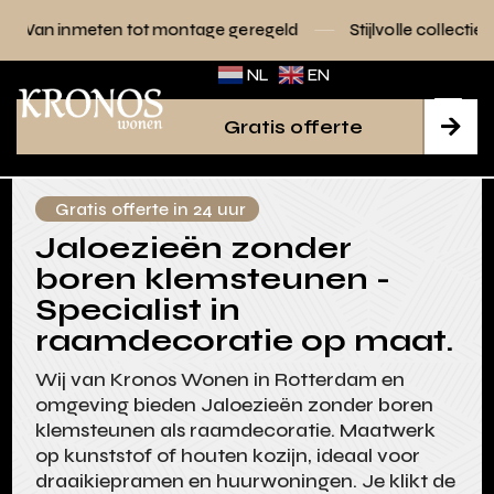
ot montage geregeld
Stijlvolle collecties voor elk interieur
NL
EN
Gratis offerte

Gratis offerte in 24 uur
Jaloezieën zonder
boren klemsteunen -
Specialist in
raamdecoratie op maat.
Wij van Kronos Wonen in Rotterdam en
omgeving bieden Jaloezieën zonder boren
klemsteunen als raamdecoratie. Maatwerk
op kunststof of houten kozijn, ideaal voor
draaikiepramen en huurwoningen. Je klikt de