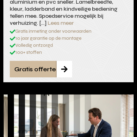
aluminium en pvc sneller. Lamelbreedte,
kleur, ladderband en kindveilige bediening
tellen mee. Spoedservice mogelijk bij
verhuizing. […]
Lees meer
Gratis inmeting onder voorwaarden

10 jaar garantie op de montage

Volledig ontzorgd

100+ stoffen

Gratis offerte
