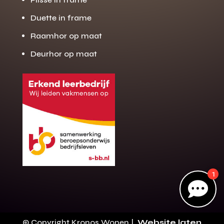
Duette in frame
Raamhor op maat
Gratis offerte
M
op maat?
Deurhor op maat
Binnen 24 uur jouw gratis offerte
10 jaar garantie op de montage
Gratis inmeting (voorwaarden)
Volledig ontzorgd
Wij werken landelijk
100+ stoffen
1
Gratis offerte

Direct bellen
© Copyright Kronos Wonen |
Website laten