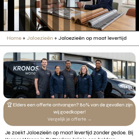
Home
»
Jaloezieën
»
Jaloezieën op maat levertijd
🏆 Elders een offerte ontvangen? 80% van de gevallen zijn
wij goedkoper!
Vergelijk je offerte →
Je zoekt Jaloezieën op maat levertijd zonder gedoe. Bij