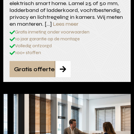
elektrisch smart home. Lamel 25 of 50 mm,
ladderband of ladderkoord, vochtbestendig,
privacy en lichtregeling in kamers. Wij meten
en monteren. […]
Lees meer
Gratis inmeting onder voorwaarden

10 jaar garantie op de montage

Volledig ontzorgd

100+ stoffen

Gratis offerte
