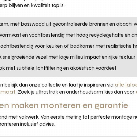
p blijven en kwaliteit top is.
 warm, met basswood uit gecontroleerde bronnen en abachi voo
, vormvast en vochtbestendig met hoog recyclegehalte en an
n vochtbestendig voor keuken of badkamer met realistische h
jk snelgroeiende vezel met lage milieu impact en rijke textuur
ok met subtiele lichtfiltering en akoestisch voordeel
len bekijk dan onze collectie en laat je inspireren via
alle jal
p maat
. Zoek je ultrastrak en onderhoudsarm kies dan voor
en maken monteren en garantie
and met vakwerk. Van eerste meting tot perfecte montage ne
nteren inclusief advies.