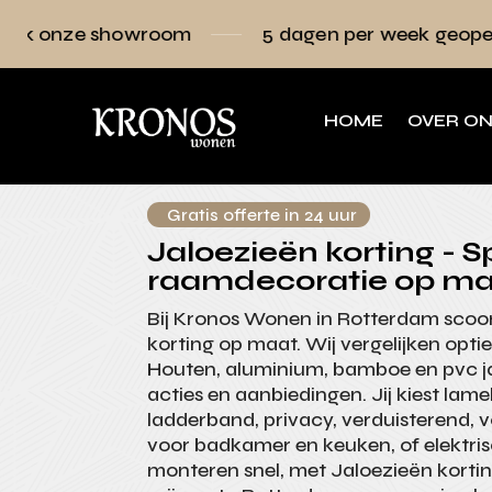
owroom
5 dagen per week geopend
Raa
HOME
OVER O
Gratis offerte in 24 uur
Jaloezieën korting - Sp
raamdecoratie op ma
Bij Kronos Wonen in Rotterdam scoor
korting op maat. Wij vergelijken optie
Houten, aluminium, bamboe en pvc j
acties en aanbiedingen. Jij kiest lame
ladderband, privacy, verduisterend, 
voor badkamer en keuken, of elektri
monteren snel, met Jaloezieën kortin