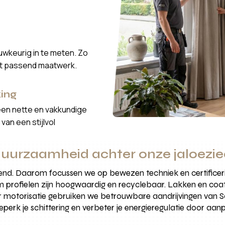
wkeurig in te meten. Zo
ct passend maatwerk.
ing
een nette en vakkundige
van een stijlvol
uurzaamheid achter onze jaloezie
evend. Daarom focussen we op bewezen techniek en certificer
 profielen zijn hoogwaardig en recyclebaar. Lakken en coat
or motorisatie gebruiken we betrouwbare aandrijvingen van S
beperk je schittering en verbeter je energieregulatie door aan