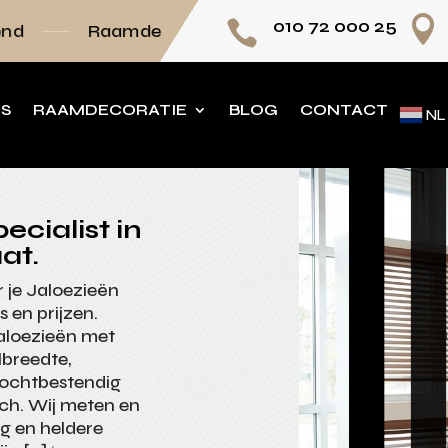

010 72 000 25

mdecoratie volledig op maat
Persoonlijk adv
NS
RAAMDECORATIE
BLOG
CONTACT
NL
ecialist in
at.
 je Jaloezieën
s en prijzen.
aloezieën met
lbreedte,
vochtbestendig
sch. Wij meten en
g en heldere