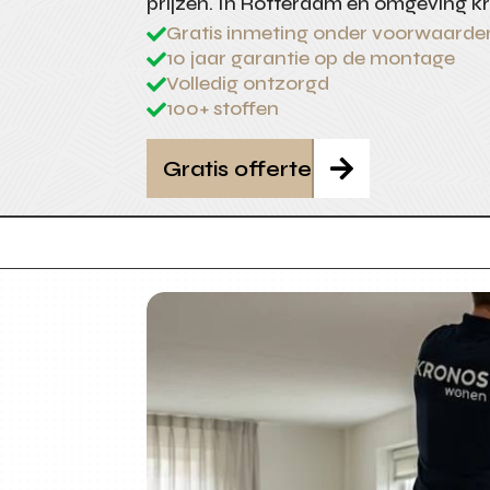
prijzen. In Rotterdam en omgeving kr
Gratis inmeting onder voorwaarde

10 jaar garantie op de montage

Volledig ontzorgd

100+ stoffen

Gratis offerte
