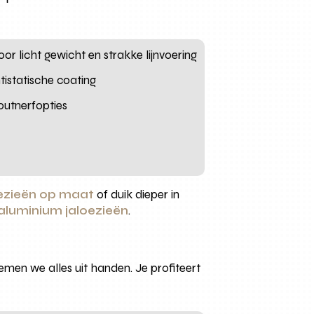
r licht gewicht en strakke lijnvoering
tistatische coating
outnerfopties
oezieën op maat
of duik dieper in
aluminium jaloezieën
.
men we alles uit handen. Je profiteert