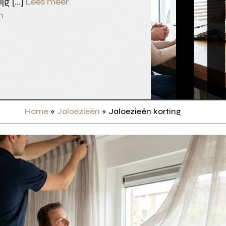
ijg […]
Lees meer
n
Home
»
Jaloezieën
»
Jaloezieën korting