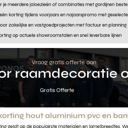
r je meerdere jaloezieën of combinaties met gordijnen bestel
oezieën korting tijdens voorjaars en najaarspromo met geselec
 voor zakelijke en vastgoedprojecten met factuur en plannin
korting op actuele showroomstalen en snel leverbare lijnen
Vraag gratis offerte aan
oor raamdecoratie 
Gratis Offerte
 korting hout aluminium pvc en b
n korting geldt op de populairste materialen en lamelbreedt