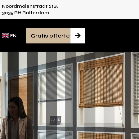
Noordmolenstraat 61B,
ies voor iedere ruimte
Van inmeten tot monta
3035 RH Rotterdam
Gratis offerte

EN