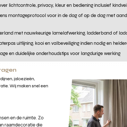
er lichtcontrole, privacy, kleur en bediening inclusief kindve
gens montageprotocol voor in de dag of op de dag met aand
rland met nauwkeurige lamelafwerking, ladderband of ladd
terpas uitlijning, kooi en valbeveiliging indien nodig en helde
tage en duidelijke onderhoudstips voor langdurige werking
vragen
ijnen, jaloezieën,
atie. Wij maken snel een
nsen en de ruimte. Zo
van raamdecoratie die