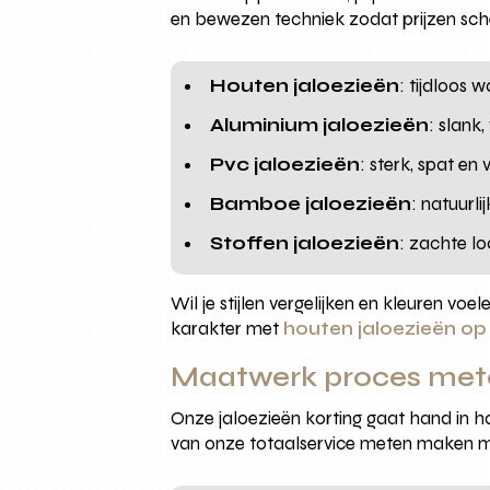
en bewezen techniek zodat prijzen scher
Houten jaloezieën
: tijdloos
Aluminium jaloezieën
: slank
Pvc jaloezieën
: sterk, spat e
Bamboe jaloezieën
: natuurli
Stoffen jaloezieën
: zachte lo
Wil je stijlen vergelijken en kleuren voe
karakter met
houten jaloezieën o
Maatwerk proces met
Onze jaloezieën korting gaat hand in h
van onze totaalservice meten maken mo