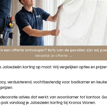
rs een offerte ontvangen? 80% van de gevallen zijn wij go
Vergelijk je offerte →
 Jaloezieën korting op maat. Wij vergelijken opties en prij
ivacy, verduisterend, vochtbestendig voor badkamer en keuke
prijzen.
mdecoratie advies dat werkt, van woonkamer tot kantoor. Go
 pak vandaag je Jaloezieën korting bij Kronos Wonen.