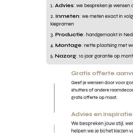
Advies
: we bespreken je wensen ov
Inmeten
: we meten exact in vol
kiepramen
Productie
: handgemaakt in Nede
Montage
: nette plaatsing met wa
Nazorg
: 10 jaar garantie op mon
Gratis offerte aan
Geef je wensen door voor gord
shutters of andere raamdecor
gratis offerte op maat.
Advies en inspiratie
We bespreken jouw stijl, we
helpen we je bij het kiezen 