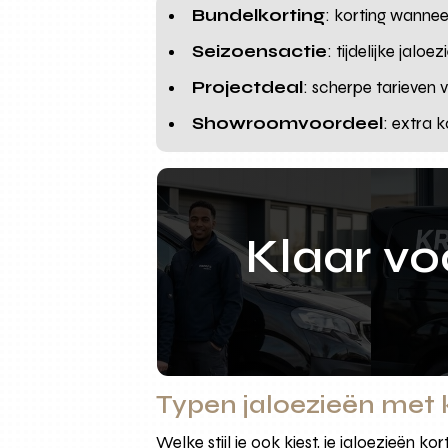
Bundelkorting
: korting wannee
Seizoensactie
: tijdelijke jal
Projectdeal
: scherpe tarieven
Showroomvoordeel
: extra 
Klaar v
Typen jaloezieën met
Welke stijl je ook kiest, je jaloezieë