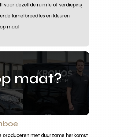
t voor dezelfde ruimte of verdieping
teerde lamelbreedtes en kleuren
g op maat
op maat?
amboe
es. We produceren met duurzame herkomst