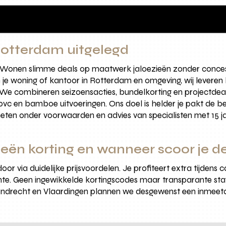
 Rotterdam uitgelegd
 Wonen slimme deals op maatwerk jaloezieën zonder concessies
t in je woning of kantoor in Rotterdam en omgeving, wij lever
We combineren seizoensacties, bundelkorting en projectdeals
pvc en bamboe uitvoeringen. Ons doel is helder je pakt de be
meten onder voorwaarden en advies van specialisten met 15 
eën korting en wanneer scoor je d
or via duidelijke prijsvoordelen. Je profiteert extra tijdens col
e. Geen ingewikkelde kortingscodes maar transparante staff
endrecht en Vlaardingen plannen we desgewenst een inmeetaf