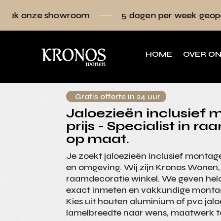
owroom
5 dagen per week geopend
Raa
HOME
OVER O
Gratis offerte in 24 uur
Jaloezieën inclusief
prijs - Specialist in r
op maat.
Je zoekt jaloezieën inclusief montage
en omgeving. Wij zijn Kronos Wonen,
raamdecoratie winkel. We geven held
exact inmeten en vakkundige montag
Kies uit houten aluminium of pvc jalo
lamelbreedte naar wens, maatwerk to