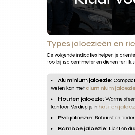
Types jaloezieën en ri
De volgende indicaties helpen je oriënt
100 bij 120 centimeter en dienen ter illus
Aluminium jaloezie
: Compact,
weten kan met
aluminium jaloezi
Houten jaloezie
: Warme sfeer
kantoor. Verdiep je in
houten jaloe
Pvc jaloezie
: Robuust en onderh
Bamboe jaloezie
: Licht en du