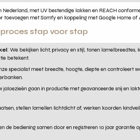
n Nederland, met UV bestendige lakken en REACH conforme
or toevoegen met Somfy en koppeling met Google Home of A
roces stap voor stap
kel
: We bekijken licht, privacy en stijl, tonen lamelbreedtes,
atie betekent.
nze specialist meet breedte, hoogte, diepte en controleert w
terbanken.
w jaloezieën gaan in productie met geavanceerde snij en la
laatsen, stellen lamellen lichtdicht af, werken koorden kindv
en de bediening samen door en registreren 10 jaar garanti