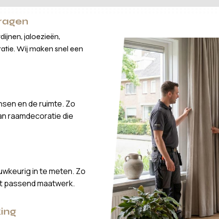
vragen
ijnen, jaloezieën,
atie. Wij maken snel een
nsen en de ruimte. Zo
van raamdecoratie die
wkeurig in te meten. Zo
ct passend maatwerk.
ing