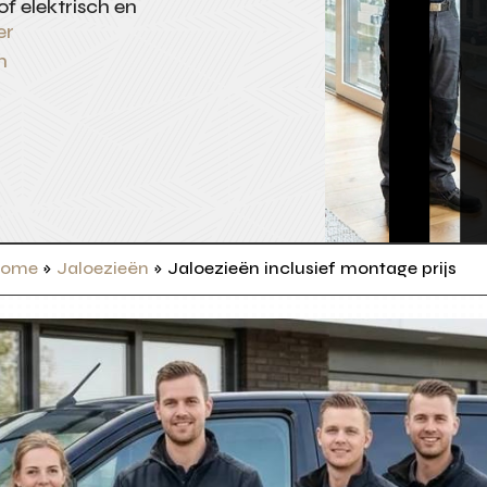
of elektrisch en
er
n
ome
»
Jaloezieën
»
Jaloezieën inclusief montage prijs