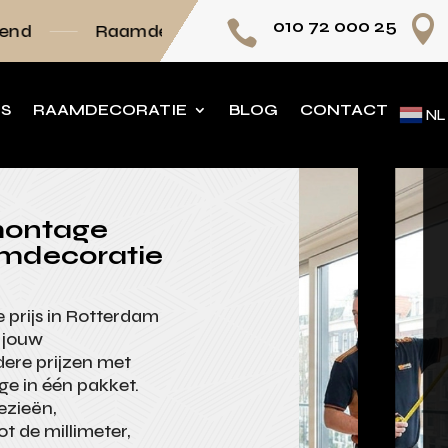

010 72 000 25

mdecoratie volledig op maat
Persoonlijk adv
NS
RAAMDECORATIE
BLOG
CONTACT
NL
 montage
aamdecoratie
 prijs in Rotterdam
 jouw
ere prijzen met
e in één pakket.
ezieën,
t de millimeter,