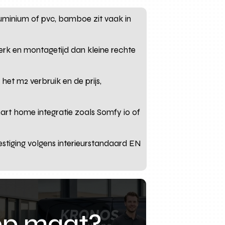
uminium of pvc, bamboe zit vaak in
rk en montagetijd dan kleine rechte
het m2 verbruik en de prijs,
mart home integratie zoals Somfy io of
estiging volgens interieurstandaard EN
op maat?