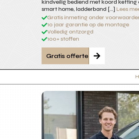
kindveilig bediend met koord ketting 
smart home, ladderband […]
Lees me
Gratis inmeting onder voorwaarde

10 jaar garantie op de montage

Volledig ontzorgd

100+ stoffen

Gratis offerte

H