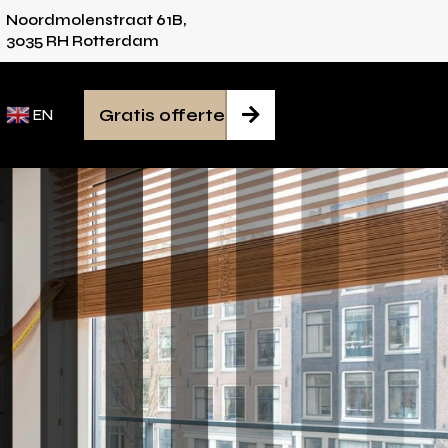
Noordmolenstraat 61B,
ies voor iedere ruimte
Van inmeten tot monta
3035 RH Rotterdam
Gratis offerte

EN