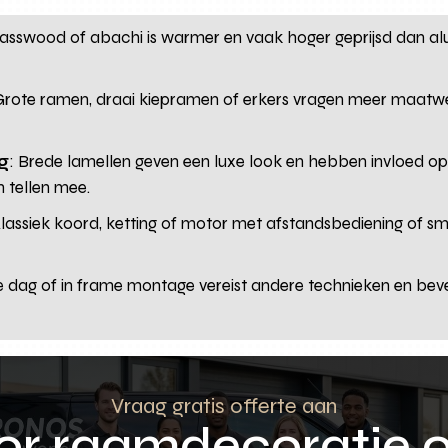
basswood of abachi is warmer en vaak hoger geprijsd dan al
 Grote ramen, draai kiepramen of erkers vragen meer maatwe
g
: Brede lamellen geven een luxe look en hebben invloed op 
 tellen mee.
Klassiek koord, ketting of motor met afstandsbediening of s
de dag of in frame montage vereist andere technieken en bev
Vraag gratis offerte aan
oor raamdecoratie 