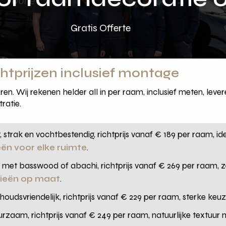
Gratis Offerte
chtprijzen inclusief montage
eren. Wij rekenen helder all in per raam, inclusief meten, lev
tratie.
 strak en vochtbestendig, richtprijs vanaf € 189 per raam, 
eën voor elke ruimte
.
 met basswood of abachi, richtprijs vanaf € 269 per raam,
zieën op maat
.
oudsvriendelijk, richtprijs vanaf € 229 per raam, sterke keuze 
urzaam, richtprijs vanaf € 249 per raam, natuurlijke textuur 