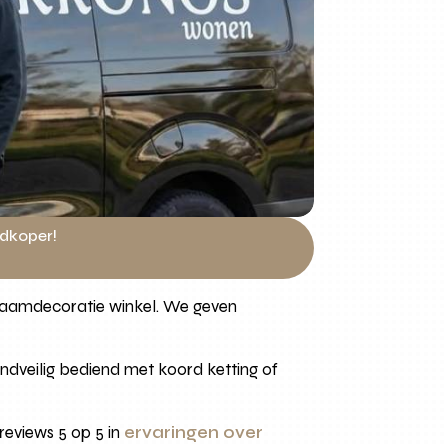
edkoper!
w raamdecoratie winkel. We geven
indveilig bediend met koord ketting of
reviews 5 op 5 in
ervaringen over