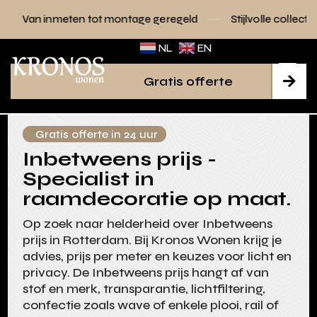
 tot montage geregeld
Stijlvolle collecties voor elk interieu
NL
EN
Gratis offerte

Gratis offerte in 24 uur
Inbetweens prijs -
Specialist in
raamdecoratie op maat.
Op zoek naar helderheid over Inbetweens
prijs in Rotterdam. Bij Kronos Wonen krijg je
advies, prijs per meter en keuzes voor licht en
privacy. De Inbetweens prijs hangt af van
stof en merk, transparantie, lichtfiltering,
confectie zoals wave of enkele plooi, rail of