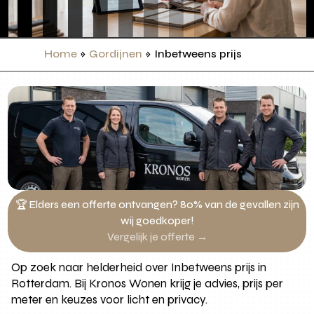
Home
»
Gordijnen
»
Inbetweens prijs
🏆 Elders een offerte ontvangen? 80% van de gevallen zijn
wij goedkoper!
Vergelijk je offerte →
Op zoek naar helderheid over Inbetweens prijs in
Rotterdam. Bij Kronos Wonen krijg je advies, prijs per
meter en keuzes voor licht en privacy.