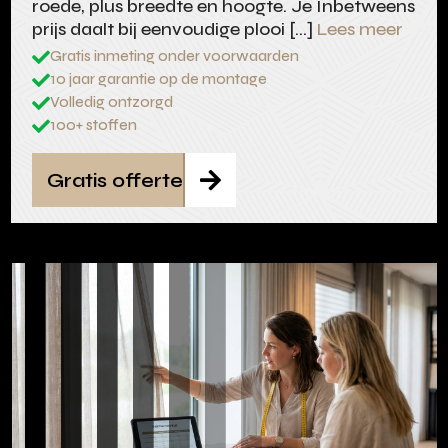
roede, plus breedte en hoogte. Je Inbetweens
prijs daalt bij eenvoudige plooi […]
Lees meer
Gratis inmeting onder voorwaarden

10 jaar garantie op de montage

Volledig ontzorgd

100+ stoffen

Gratis offerte
