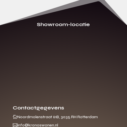
Showroom-locatie
Contactgegevens

Noordmolenstraat 61B, 3035 RH Rotterdam

info@kronoswonen.nl