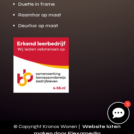
Duette in frame
Raamhor op maat
Gratis offerte
Deurhor op maat
M
op maat?
Binnen 24 uur jouw gratis offerte
10 jaar garantie op de montage
Gratis inmeting (voorwaarden)
Volledig ontzorgd
Wij werken landelijk
100+ stoffen
1
Gratis offerte

Direct bellen
© Copyright Kronos Wonen |
Website laten
maken door Flexamedia