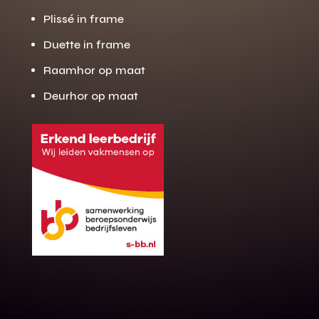
Plissé in frame
Duette in frame
Raamhor op maat
Deurhor op maat
Gratis offerte
M
op maat?
Binnen 24 uur jouw gratis offerte
10 jaar garantie op de montage
Gratis inmeting (voorwaarden)
Volledig ontzorgd
Wij werken landelijk