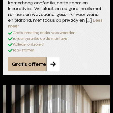
kamerhoog confectie, nette zoom en
kleuradvies. Wij plaatsen op gordijnrails met
runners en waveband, geschikt voor wand
en plafond, met focus op privacy en […]
Lees
meer
Gratis inmeting onder voorwaarden

10 jaar garantie op de montage

Volledig ontzorgd

100+ stoffen

Gratis offerte
