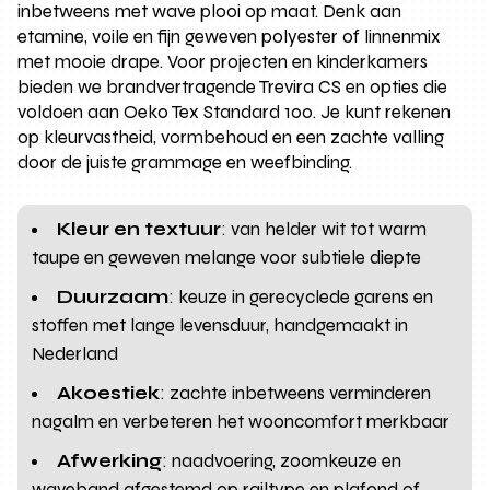
inbetweens met wave plooi op maat. Denk aan
etamine, voile en fijn geweven polyester of linnenmix
met mooie drape. Voor projecten en kinderkamers
bieden we brandvertragende Trevira CS en opties die
voldoen aan Oeko Tex Standard 100. Je kunt rekenen
op kleurvastheid, vormbehoud en een zachte valling
door de juiste grammage en weefbinding.
Kleur en textuur
: van helder wit tot warm
taupe en geweven melange voor subtiele diepte
Duurzaam
: keuze in gerecyclede garens en
stoffen met lange levensduur, handgemaakt in
Nederland
Akoestiek
: zachte inbetweens verminderen
nagalm en verbeteren het wooncomfort merkbaar
Afwerking
: naadvoering, zoomkeuze en
waveband afgestemd op railtype en plafond of