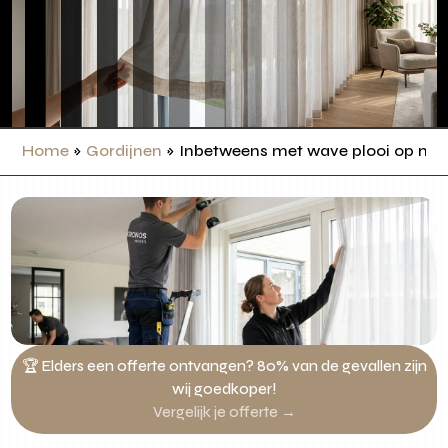
Home
»
Gordijnen
»
Inbetweens met wave plooi op ma
🏆 Elders een offerte ontvangen? 80% van de gevallen zijn
wij goedkoper!
Vergelijk je offerte →