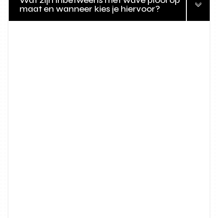
Wat zijn inbetweens met wave plooi op
maat en wanneer kies je hiervoor?