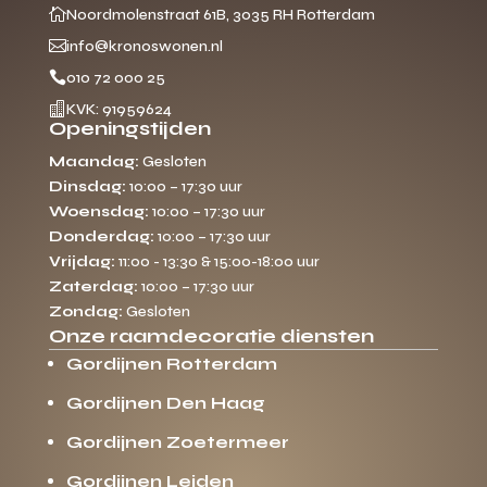

Noordmolenstraat 61B, 3035 RH Rotterdam

info@kronoswonen.nl

010 72 000 25

KVK: 91959624
Openingstijden
Maandag:
Gesloten
Dinsdag:
10:00 – 17:30 uur
Woensdag:
10:00 – 17:30 uur
Donderdag:
10:00 – 17:30 uur
Vrijdag:
11:00 - 13:30 & 15:00-18:00 uur
Zaterdag:
10:00 – 17:30 uur
Zondag:
Gesloten
Onze raamdecoratie diensten
Gordijnen Rotterdam
Gordijnen Den Haag
Gordijnen Zoetermeer
Gordijnen Leiden