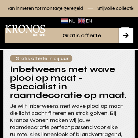
 tot montage geregeld
Stijlvolle collecties voor elk interie
NL
EN
Gratis offerte

Gratis offerte in 24 uur
Inbetweens met wave
plooi op maat -
Specialist in
raamdecoratie op maat.
Je wilt Inbetweens met wave plooi op maat
die licht zacht filteren en strak golven. Bij
Kronos Wonen maken wij jouw
raamdecoratie perfect passend voor elke
ruimte. Kies linnenlook of brandvertragend,