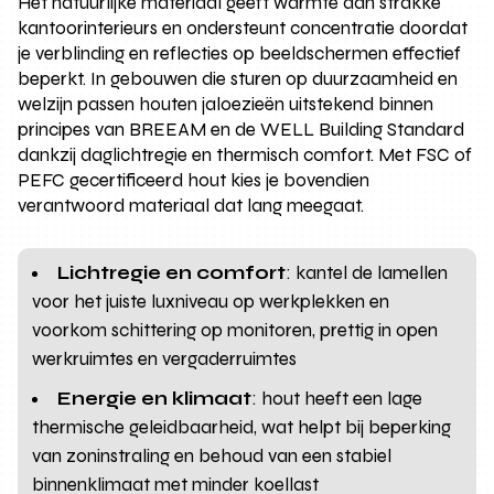
Het natuurlijke materiaal geeft warmte aan strakke
kantoorinterieurs en ondersteunt concentratie doordat
je verblinding en reflecties op beeldschermen effectief
beperkt. In gebouwen die sturen op duurzaamheid en
welzijn passen houten jaloezieën uitstekend binnen
principes van BREEAM en de WELL Building Standard
dankzij daglichtregie en thermisch comfort. Met FSC of
PEFC gecertificeerd hout kies je bovendien
verantwoord materiaal dat lang meegaat.
Lichtregie en comfort
: kantel de lamellen
voor het juiste luxniveau op werkplekken en
voorkom schittering op monitoren, prettig in open
werkruimtes en vergaderruimtes
Energie en klimaat
: hout heeft een lage
thermische geleidbaarheid, wat helpt bij beperking
van zoninstraling en behoud van een stabiel
binnenklimaat met minder koellast