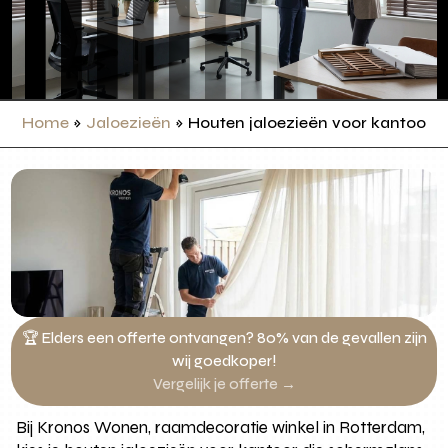
Home
»
Jaloezieën
»
Houten jaloezieën voor kantoor
🏆 Elders een offerte ontvangen? 80% van de gevallen zijn
wij goedkoper!
Vergelijk je offerte →
Bij Kronos Wonen, raamdecoratie winkel in Rotterdam,