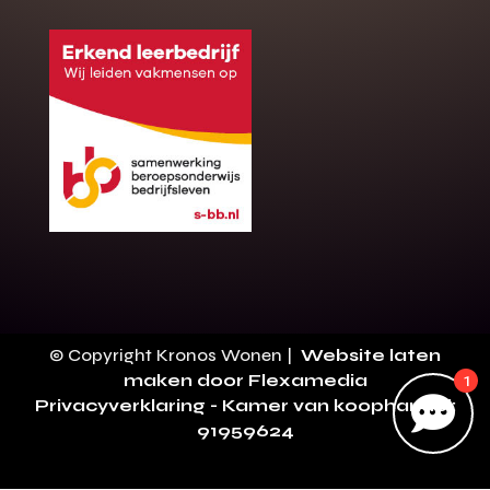
Gratis offerte
M
op maat?
Binnen 24 uur jouw gratis offerte
10 jaar garantie op de montage
Gratis inmeting (voorwaarden)
Volledig ontzorgd
Wij werken landelijk
100+ stoffen
© Copyright Kronos Wonen |
Website laten
maken door Flexamedia
1
Gratis offerte

Privacyverklaring
- Kamer van koophandel:
Direct bellen
91959624