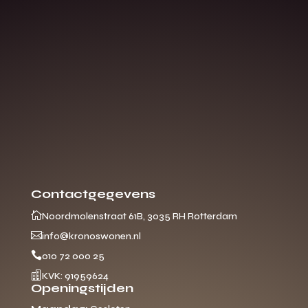
Contactgegevens

Noordmolenstraat 61B, 3035 RH Rotterdam

info@kronoswonen.nl

010 72 000 25

KVK: 91959624
Openingstijden