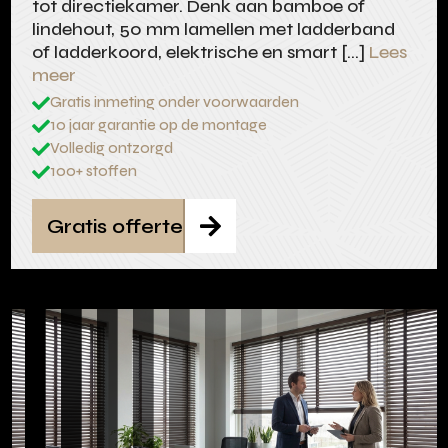
tot directiekamer. Denk aan bamboe of
lindehout, 50 mm lamellen met ladderband
of ladderkoord, elektrische en smart […]
Lees
meer
Gratis inmeting onder voorwaarden

10 jaar garantie op de montage

Volledig ontzorgd

100+ stoffen

Gratis offerte
