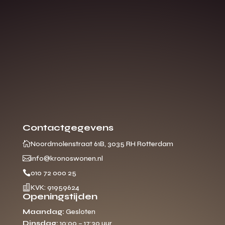
Contactgegevens

Noordmolenstraat 61B, 3035 RH Rotterdam

info@kronoswonen.nl

010 72 000 25

KVK: 91959624
Openingstijden
Maandag:
Gesloten
Dinsdag:
10:00 – 17:30 uur