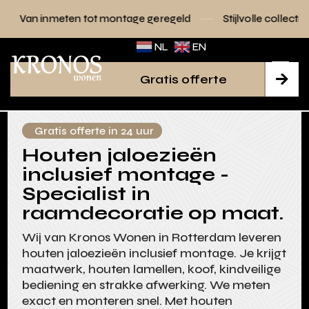
 tot montage geregeld
Stijlvolle collecties voor elk interie
NL
EN
Gratis offerte

Gratis offerte in 24 uur
Houten jaloezieën
inclusief montage -
Specialist in
raamdecoratie op maat.
Wij van Kronos Wonen in Rotterdam leveren
houten jaloezieën inclusief montage. Je krijgt
maatwerk, houten lamellen, koof, kindveilige
bediening en strakke afwerking. We meten
exact en monteren snel. Met houten