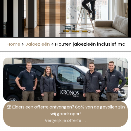
Home
»
Jaloezieën
»
Houten jaloezieën inclusief mon
🏆 Elders een offerte ontvangen? 80% van de gevallen zijn
wij goedkoper!
Vergelijk je offerte →