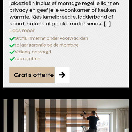
jaloezieën inclusief montage regel je licht en
privacy en geef je je woonkamer of keuken
warmte. Kies lamelbreedte, ladderband of
koord, naturel of gelakt, motorisering. […]
Lees meer
Gratis inmeting onder voorwaarden

10 jaar garantie op de montage

Volledig ontzorgd

100+ stoffen

Gratis offerte
